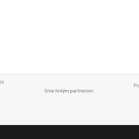
lo
Po
Sme hrdým partnerom: