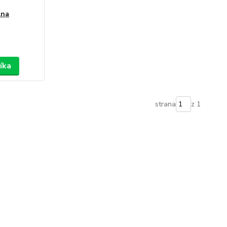
lna
íka
strana
z 1