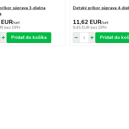
príbor súprava 3-dielna
Detský príbor súprava 4-die
a
 EUR
11,62 EUR
/
set
/
set
UR
bez DPH
9,45 EUR
bez DPH
Pridať do košíka
Pridať do koš