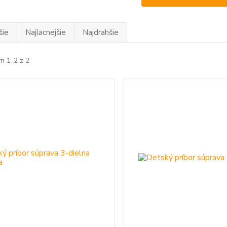
šie
Najlacnejšie
Najdrahšie
m 1-2 z 2