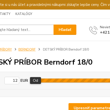
u nás účet a pravidelnými nákupmi získajte lepšie ceny. Čím via
TAKTY
KATALÓGY
Neviet
Hľadať
+421
PRÍBORY
BERNDORF
DETSKÝ PRÍBOR Berndorf 18/0
KÝ PRÍBOR Berndorf 18/0
EUR
Od
Upresniť parametr