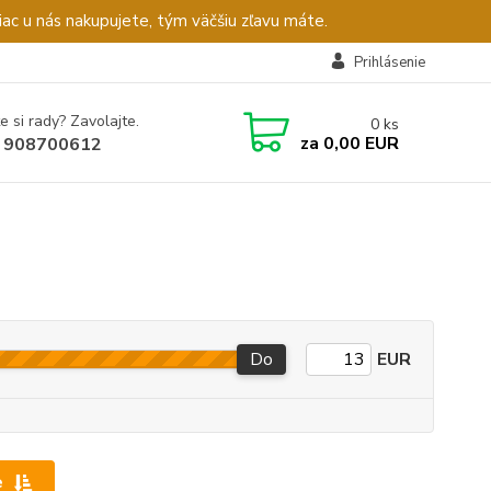
c u nás nakupujete, tým väčšiu zľavu máte.
Prihlásenie
e si rady? Zavolajte.
0
ks
za
0,00 EUR
 908700612
Do
EUR
e