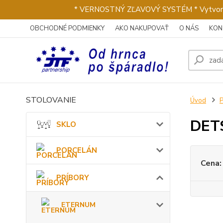
* VERNOSTNÝ ZĽAVOVÝ SYSTÉM * Vytvorte si 
OBCHODNÉ PODMIENKY
AKO NAKUPOVAŤ
O NÁS
KON
STOLOVANIE
Úvod
DETS
SKLO
PORCELÁN
Cena:
PRÍBORY
ETERNUM