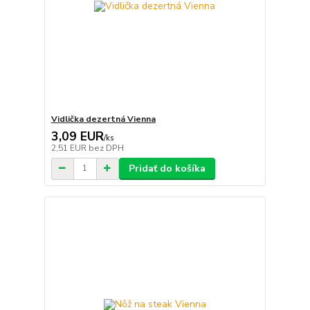
Vidlička dezertná Vienna
3,09 EUR
/
ks
2,51 EUR
bez DPH
Pridať do košíka