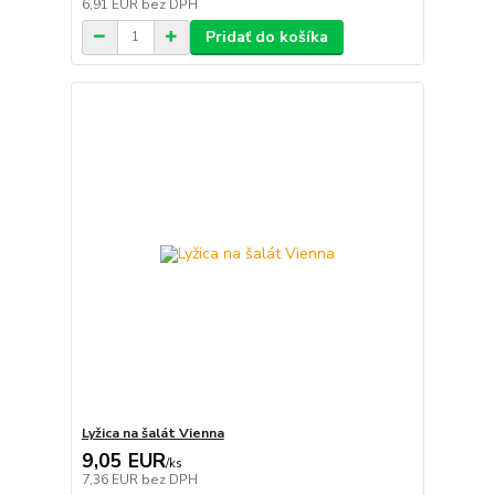
6,91 EUR
bez DPH
Pridať do košíka
Lyžica na šalát Vienna
9,05 EUR
/
ks
7,36 EUR
bez DPH