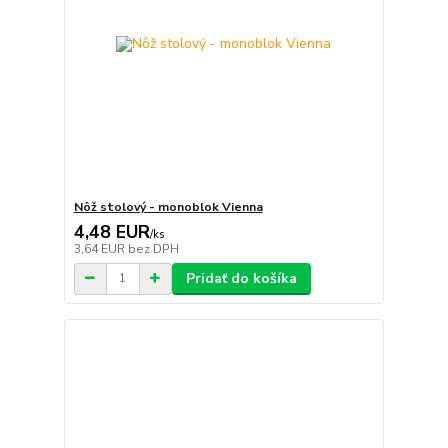
Nôž stolový - monoblok Vienna
4,48 EUR
/
ks
3,64 EUR
bez DPH
Pridať do košíka