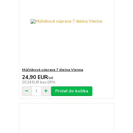
Múčniková súprava 7 dielna Vienna
24,90 EUR
/
set
20,24 EUR
bez DPH
Pridať do košíka