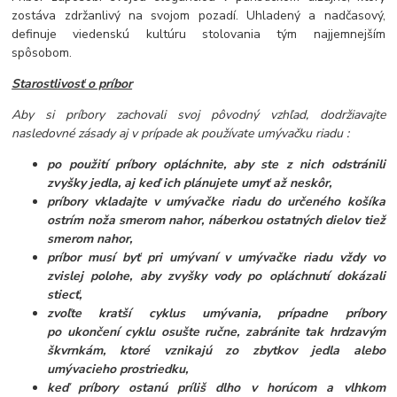
zostáva zdržanlivý na svojom pozadí. Uhladený a nadčasový,
definuje viedenskú kultúru stolovania tým najjemnejším
spôsobom.
Starostlivosť o príbor
Aby si príbory zachovali svoj pôvodný vzhľad, dodržiavajte
nasledovné zásady aj v prípade ak používate umývačku riadu :
po použití príbory opláchnite, aby ste z nich odstránili
zvyšky jedla, aj keď ich plánujete umyť až neskôr,
príbory vkladajte v umývačke riadu do určeného košíka
ostrím noža smerom nahor, náberkou ostatných dielov tiež
smerom nahor,
príbor musí byť pri umývaní v umývačke riadu vždy vo
zvislej polohe, aby zvyšky vody po opláchnutí dokázali
stiecť,
zvoľte kratší cyklus umývania, prípadne príbory
po ukončení cyklu osušte ručne, zabránite tak hrdzavým
škvrnkám, ktoré vznikajú zo zbytkov jedla alebo
umývacieho prostriedku,
keď príbory ostanú príliš dlho v horúcom a vlhkom