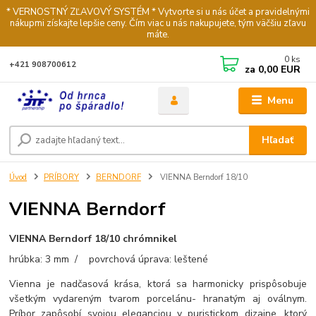
* VERNOSTNÝ ZĽAVOVÝ SYSTÉM * Vytvorte si u nás účet a pravidelnými
nákupmi získajte lepšie ceny. Čím viac u nás nakupujete, tým väčšiu zľavu
máte.
0
ks
+421 908700612
za
0,00 EUR
Menu
Hľadať
Úvod
PRÍBORY
BERNDORF
VIENNA Berndorf 18/10
VIENNA Berndorf
VIENNA Berndorf 18/10 chrómnikel
hrúbka: 3 mm / povrchová úprava: leštené
Vienna je nadčasová krása, ktorá sa harmonicky prispôsobuje
všetkým vydareným tvarom porcelánu- hranatým aj oválnym.
Príbor zapôsobí svojou eleganciou v puristickom dizajne, ktorý