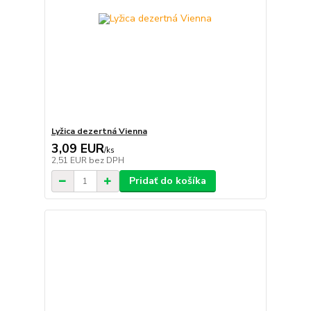
Lyžica dezertná Vienna
3,09 EUR
/
ks
2,51 EUR
bez DPH
Pridať do košíka