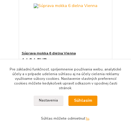
Súprava mokka 6 dielna Vienna
14,24 EUR
/
set
11,58 EUR
bez DPH
Pre základnú funkčnosť, spríjemnenie používania webu, analytické
Pridať do košíka
účely a v prípade udelenia súhlasu aj na účely cielenia reklamy
využívame súbory cookies. Nastavenie vlastných preferencií
cookies môžete kedykoľvek upraviť odkazom v spodnej časti
stránok.
Súhlasím
Nastavenia
Súhlas môžete odmietnuť
tu
.