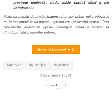
prostredí umývačky riadu, môže taktiež dôjsť k ich
korodovaniu.
Majte na pamäti, že predpokladom toho, aby príbor nekorodoval je
to, že mu umožníte na povrchu vytvoriť tzv. „pasivačnú vrstvu“. Toto
zabezpečíte dodržaním vyššie uvedených zásad a budete sa
dlhodobo tešiť z pekného príboru.
Upresniť parametre
Najnovšie
Najlacnejšie
Najdrahšie
Zobrazujem 1-31 z 31
strana
z 1