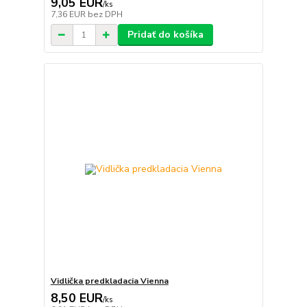
9,05 EUR
/
ks
7,36 EUR
bez DPH
Pridať do košíka
Vidlička predkladacia Vienna
8,50 EUR
/
ks