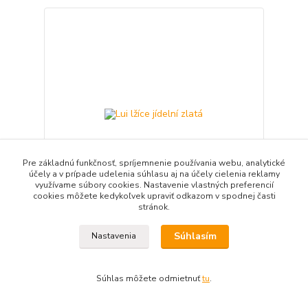
Pre základnú funkčnosť, spríjemnenie používania webu, analytické
účely a v prípade udelenia súhlasu aj na účely cielenia reklamy
využívame súbory cookies. Nastavenie vlastných preferencií
cookies môžete kedykoľvek upraviť odkazom v spodnej časti
stránok.
Lui lžíce jídelní zlatá
Súhlasím
Nastavenia
5,63 EUR
/
ks
4,58 EUR
bez DPH
Pridať do košíka
Súhlas môžete odmietnuť
tu
.