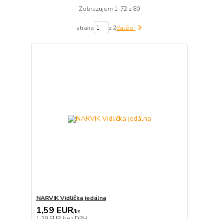
Zobrazujem 1-72 z 80
strana
z 2
ďalšie
NARVIK Vidlička jedálna
1,59 EUR
/
ks
1,29 EUR
bez DPH