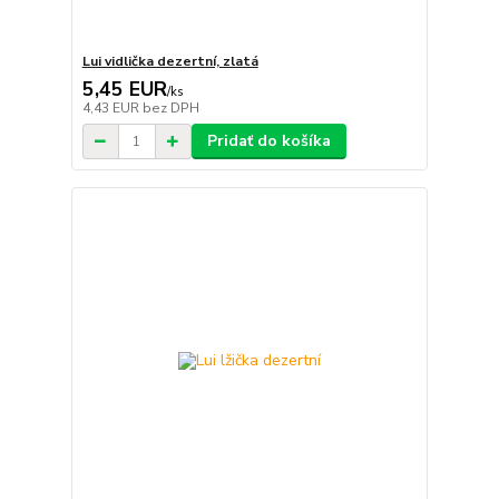
Lui vidlička dezertní, zlatá
5,45 EUR
/
ks
4,43 EUR
bez DPH
Pridať do košíka