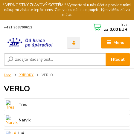
* VERNOSTNÝ ZĽAVOVÝ SYSTÉM * Vytvorte si u nás účet a pravidelnými
nákupmi získajte lepšie ceny. Čím viac u nás nakupujete, tým väčšiu zľavu
máte.
0
ks
+421 908700612
za
0,00 EUR
Menu
Hľadať
Úvod
PRÍBORY
VERLO
VERLO
Tres
Narvik
Lui