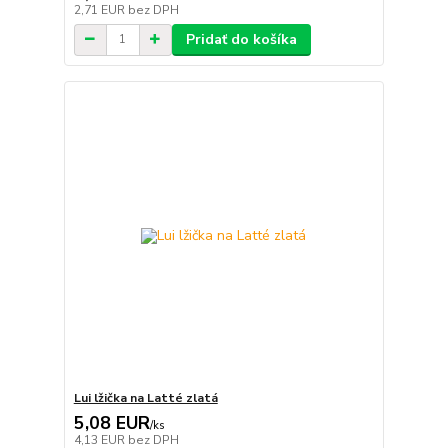
2,71 EUR
bez DPH
Pridať do košíka
Lui lžička na Latté zlatá
5,08 EUR
/
ks
4,13 EUR
bez DPH