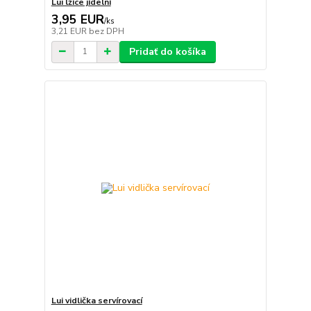
Lui lžíce jídelní
3,95 EUR
/
ks
3,21 EUR
bez DPH
Pridať do košíka
Lui vidlička servírovací