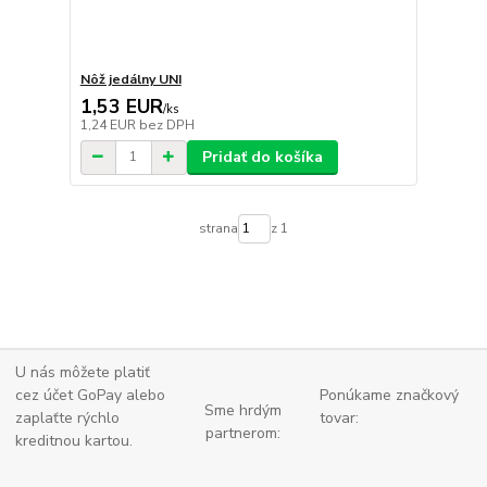
Nôž jedálny UNI
1,53 EUR
/
ks
1,24 EUR
bez DPH
Pridať do košíka
strana
z 1
U nás môžete platiť
cez účet GoPay alebo
Ponúkame značkový
Sme hrdým
zaplaťte
rýchlo
tovar:
partnerom:
kreditnou kartou.