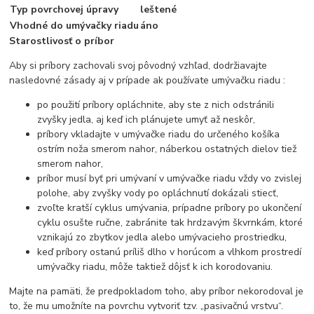
Typ povrchovej úpravy
leštené
Vhodné do umývačky riadu
áno
Starostlivosť o príbor
Aby si príbory zachovali svoj pôvodný vzhľad, dodržiavajte
nasledovné zásady aj v prípade ak používate umývačku riadu :
po použití príbory opláchnite, aby ste z nich odstránili
zvyšky jedla, aj keď ich plánujete umyť až neskôr,
príbory vkladajte v umývačke riadu do určeného košíka
ostrím noža smerom nahor, náberkou ostatných dielov tiež
smerom nahor,
príbor musí byť pri umývaní v umývačke riadu vždy vo zvislej
polohe, aby zvyšky vody po opláchnutí dokázali stiecť,
zvoľte kratší cyklus umývania, prípadne príbory po ukončení
cyklu osušte ručne, zabránite tak hrdzavým škvrnkám, ktoré
vznikajú zo zbytkov jedla alebo umývacieho prostriedku,
keď príbory ostanú príliš dlho v horúcom a vlhkom prostredí
umývačky riadu, môže taktiež dôjsť k ich korodovaniu.
Majte na pamäti, že predpokladom toho, aby príbor nekorodoval je
to, že mu umožníte na povrchu vytvoriť tzv. „pasivačnú vrstvu“.