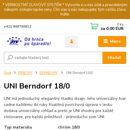
* VERNOSTNÝ ZĽAVOVÝ SYSTÉM * Vytvorte si u nás účet a pravidelnými
nákupmi získajte lepšie ceny. Čím viac u nás nakupujete, tým väčšiu zľavu
máte.
0
ks
+421 908700612
za
0,00 EUR
Menu
Hľadať
Úvod
PRÍBORY
BERNDORF
UNI Berndorf 18/0
UNI Berndorf 18/0
UNI má jednoduchý, elegantný hladký dizajn. Jeho univerzálny tvar
sadne každému do ruky. Kvalitná povrchová úprava v lesku
dodáva univerzálny vzhľad a preto je UNI vhodný pre každé
stolovanie, pre každú príležitosť - jednoducho som UNI.
Typ materiálu
chróm 18/0