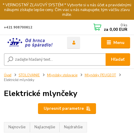
* VERNOSTNÝ ZĽAVOVÝ SYSTÉM * Vytvorte si u nás účet a pravidelnými
nákupmi získajte lepšie ceny. Čím viac u nás nakupujete, tým väčšiu zľavu
máte.
0
ks
+421 908700612
za
0,00 EUR
Menu
Hľadať
Úvod
STOLOVANIE
Mlynčeky stolovacie
Mlynčeky PEUGEOT
Elektrické mlynčeky
Elektrické mlynčeky
Upresniť parametre
Najnovšie
Najlacnejšie
Najdrahšie