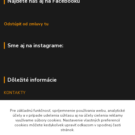
Nájdete nás aj na Facebooku
Odstúpiť od zmluvy tu
Sme aj na instagrame:
Dôležité informácie
KONTAKTY
OBCHODNÉ PODMIENKY
Pre základnú funkčnosť, spríjemnenie používania webu, analytické
REKLAMÁCIE
účely a v prípade udelenia súhlasu aj na účely cielenia reklamy
využívame súbory cookies. Nastavenie vlastných preferencií
KATALÓGY
cookies môžete kedykoľvek upraviť odkazom v spodnej časti
stránok.