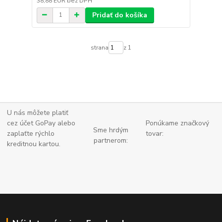
38,88 EUR
bez DPH
Pridať do košíka
strana
z 1
U nás môžete platiť
cez účet GoPay alebo
Ponúkame značkový
Sme hrdým
zaplaťte
rýchlo
tovar:
partnerom:
kreditnou kartou.