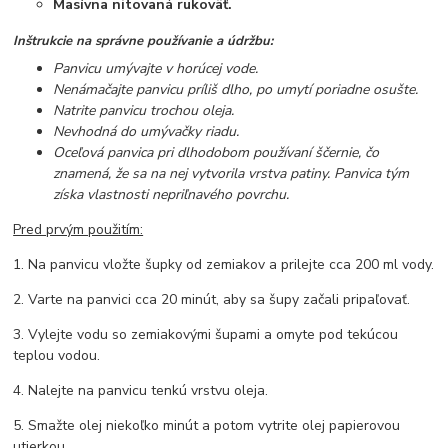
Masívna nitovaná rukoväť.
Inštrukcie na správne používanie a údržbu:
Panvicu umývajte v horúcej vode.
Nenámačajte panvicu príliš dlho, po umytí poriadne osušte.
Natrite panvicu trochou oleja.
Nevhodná do umývačky riadu.
Oceľová panvica pri dlhodobom používaní ščernie, čo
znamená, že sa na nej vytvorila vrstva patiny. Panvica tým
získa vlastnosti nepriľnavého povrchu.
Pred prvým použitím:
1. Na panvicu vložte šupky od zemiakov a prilejte cca 200 ml vody.
2. Varte na panvici cca 20 minút, aby sa šupy začali pripaľovať.
3. Vylejte vodu so zemiakovými šupami a omyte pod tekúcou
teplou vodou.
4. Nalejte na panvicu tenkú vrstvu oleja.
5. Smažte olej niekoľko minút a potom vytrite olej papierovou
utierkou.