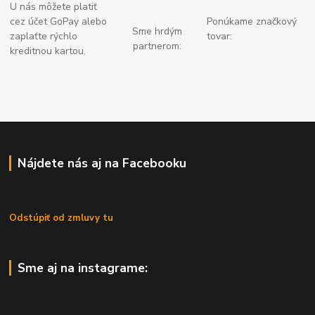
U nás môžete platiť
cez účet GoPay alebo
Ponúkame značkový
Sme hrdým
zaplaťte
rýchlo
tovar:
partnerom:
kreditnou kartou.
Nájdete nás aj na Facebooku
Odstúpiť od zmluvy tu
Sme aj na instagrame: