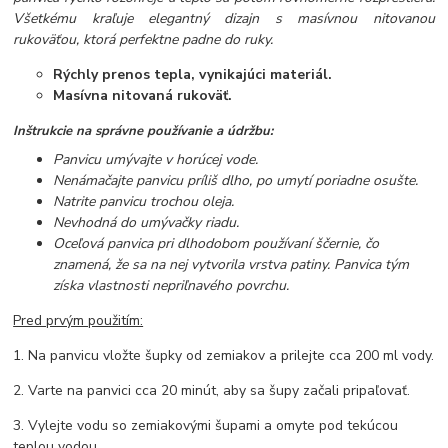
Všetkému kraľuje elegantný dizajn s masívnou nitovanou
rukoväťou, ktorá perfektne padne do ruky.
Rýchly prenos tepla, vynikajúci materiál.
Masívna nitovaná rukoväť.
Inštrukcie na správne používanie a údržbu:
Panvicu umývajte v horúcej vode.
Nenámačajte panvicu príliš dlho, po umytí poriadne osušte.
Natrite panvicu trochou oleja.
Nevhodná do umývačky riadu.
Oceľová panvica pri dlhodobom používaní ščernie, čo
znamená, že sa na nej vytvorila vrstva patiny. Panvica tým
získa vlastnosti nepriľnavého povrchu.
Pred prvým použitím:
1. Na panvicu vložte šupky od zemiakov a prilejte cca 200 ml vody.
2. Varte na panvici cca 20 minút, aby sa šupy začali pripaľovať.
3. Vylejte vodu so zemiakovými šupami a omyte pod tekúcou
teplou vodou.