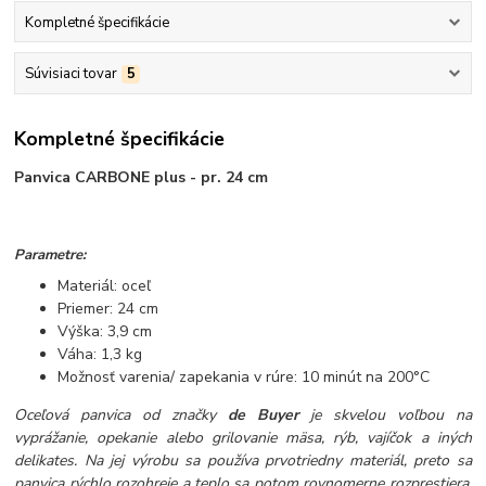
Kompletné špecifikácie
Súvisiaci tovar
5
Kompletné špecifikácie
Panvica CARBONE plus - pr. 24 cm
Parametre:
Materiál: oceľ
Priemer: 24 cm
Výška: 3,9 cm
Váha: 1,3 kg
Možnosť varenia/ zapekania v rúre: 10 minút na 200°C
Oceľová panvica od značky
de Buyer
je skvelou voľbou na
vyprážanie, opekanie alebo grilovanie mäsa, rýb, vajíčok a iných
delikates. Na jej výrobu sa používa prvotriedny materiál, preto sa
panvica rýchlo rozohreje a teplo sa potom rovnomerne rozprestiera.