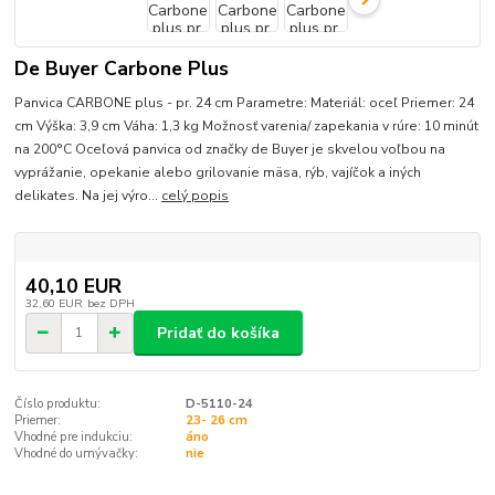
De Buyer Carbone Plus
Panvica CARBONE plus - pr. 24 cm Parametre: Materiál: oceľ Priemer: 24
cm Výška: 3,9 cm Váha: 1,3 kg Možnosť varenia/ zapekania v rúre: 10 minút
na 200°C Oceľová panvica od značky de Buyer je skvelou voľbou na
vyprážanie, opekanie alebo grilovanie mäsa, rýb, vajíčok a iných
delikates. Na jej výro...
celý popis
40,10 EUR
32,60 EUR
bez DPH
Pridať do košíka
Číslo produktu:
D-5110-24
Priemer:
23- 26 cm
Vhodné pre indukciu:
áno
Vhodné do umývačky:
nie