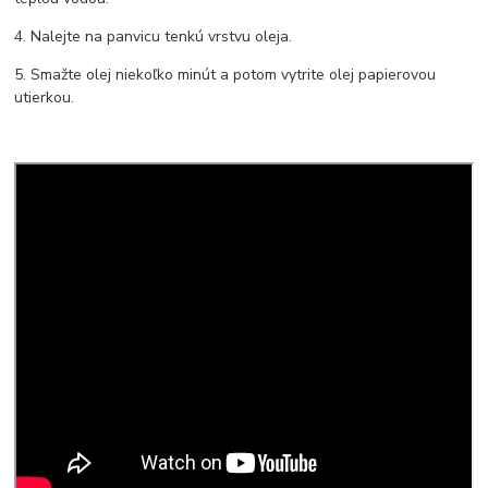
4. Nalejte na panvicu tenkú vrstvu oleja.
5. Smažte olej niekoľko minút a potom vytrite olej papierovou
utierkou.