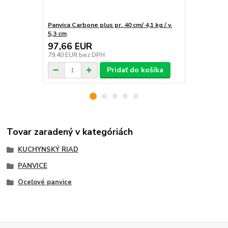
Panvica Carbone plus pr. 40 cm/ 4,1 kg / v.
Panvica Carbo
5,3 cm
5,1 cm
97,66 EUR
79,09 E
79,40 EUR
bez DPH
64,30 EUR
b
Pridať do košíka
Tovar zaradený v kategóriách
KUCHYNSKÝ RIAD
PANVICE
Oceľové panvice