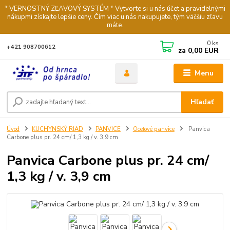
* VERNOSTNÝ ZĽAVOVÝ SYSTÉM * Vytvorte si u nás účet a pravidelnými
nákupmi získajte lepšie ceny. Čím viac u nás nakupujete, tým väčšiu zľavu
máte.
0
ks
+421 908700612
za
0,00 EUR
Menu
Hľadať
Úvod
KUCHYNSKÝ RIAD
PANVICE
Oceľové panvice
Panvica
Carbone plus pr. 24 cm/ 1,3 kg / v. 3,9 cm
Panvica Carbone plus pr. 24 cm/
1,3 kg / v. 3,9 cm