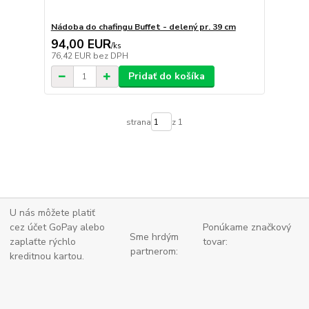
Nádoba do chafingu Buffet - delený pr. 39 cm
94,00 EUR
/
ks
76,42 EUR
bez DPH
Pridať do košíka
strana
z 1
U nás môžete platiť
cez účet GoPay alebo
Ponúkame značkový
Sme hrdým
zaplaťte
rýchlo
tovar:
partnerom:
kreditnou kartou.