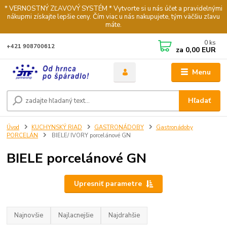
* VERNOSTNÝ ZĽAVOVÝ SYSTÉM * Vytvorte si u nás účet a pravidelnými
nákupmi získajte lepšie ceny. Čím viac u nás nakupujete, tým väčšiu zľavu
máte.
0
ks
+421 908700612
za
0,00 EUR
Menu
Hľadať
Úvod
KUCHYNSKÝ RIAD
GASTRONÁDOBY
Gastronádoby
PORCELÁN
BIELE/ IVORY porcelánové GN
BIELE porcelánové GN
Upresniť parametre
Najnovšie
Najlacnejšie
Najdrahšie