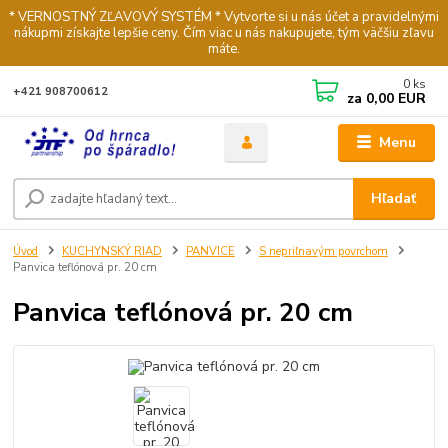
* VERNOSTNÝ ZĽAVOVÝ SYSTÉM * Vytvorte si u nás účet a pravidelnými
nákupmi získajte lepšie ceny. Čím viac u nás nakupujete, tým väčšiu zľavu
máte.
0
ks
+421 908700612
za
0,00 EUR
Menu
Hľadať
Úvod
KUCHYNSKÝ RIAD
PANVICE
S nepriľnavým povrchom
Panvica teflónová pr. 20 cm
Panvica teflónová pr. 20 cm