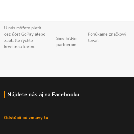
U nás môžete platiť
cez účet GoPay alebo
Ponúkame značkový
Sme hrdým
zaplaťte
rýchlo
tovar:
partnerom:
kreditnou kartou.
Nájdete nás aj na Facebooku
Odstúpiť od zmluvy tu