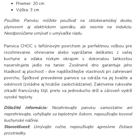
Priemer: 20 cm
Výška: 3 cm
Použitie: Panvicu môžete používať na sklokeramickej doske,
plynovom aj elektrickom sporáku, ale nesmie na indukciu.
Neodporúčame umývať v umývačke riadu.
Panvica CHOC s teflónovým povrchom je perfektnou voľbou pre
rozohrievanie, ohrievanie alebo vyprážanie delikates z vašej
kuchyne a vďaka nízkym okrajom s dokonalou ľahkosťou
naservírujete jedlo na tanier. Zosilnené dno garantuje jeho
hladkosť aj plochosť - dve najdôležitejšie vlastnosti pri zahrievaní
povrchu. Špičkové prevedenie panvice sa odráža na jej kvalite a
odolnosti (zvládne aj hrubšie zaobchádzanie). Zakrivenie rukoväte
zrkadlí francúzsky štýl, preto sa jednoducho drží a zároveň vydrží
vysoké teploty.
Dôležité informácie:
Nezahrievajte panvicu samostatne ani
neprehrievajte, vyhýbajte sa teplotným šokom, nepoužívajte kovové
kuchynské náčinie.
Starostlivosť:
Umývajte ručne, nepoužívajte agresívne čistiace
prostriedky.