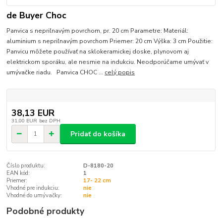
de Buyer Choc
Panvica s nepriľnavým povrchom, pr. 20 cm Parametre: Materiál:
aluminium s nepriľnavým povrchom Priemer: 20 cm Výška: 3 cm Použitie:
Panvicu môžete používať na sklokeramickej doske, plynovom aj
elektrickom sporáku, ale nesmie na indukciu. Neodporúčame umývať v
umývačke riadu. Panvica CHOC ...
celý popis
38,13 EUR
31,00 EUR
bez DPH
Pridať do košíka
Číslo produktu:
D-8180-20
EAN kód:
1
Priemer:
17- 22 cm
Vhodné pre indukciu:
nie
Vhodné do umývačky:
nie
Podobné produkty