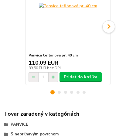
Panvica teflónová pr. 40 cm
Panvica tefl
110,09 EUR
97,17 E
89,50 EUR
bez DPH
79,00 EUR
b
Pridať do košíka
Tovar zaradený v kategóriách
PANVICE
S nepriľnavým povrchom