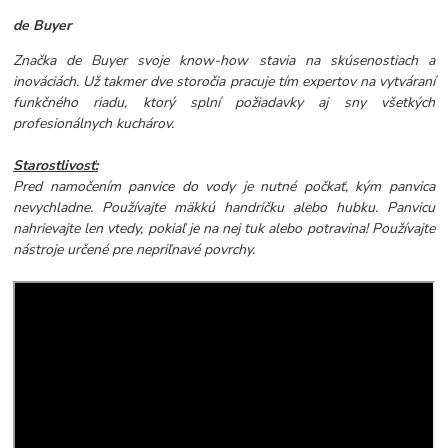
de Buyer
Značka de Buyer svoje know-how stavia na skúsenostiach a
inováciách. Už takmer dve storočia pracuje tím expertov na vytváraní
funkčného riadu, ktorý splní požiadavky aj sny všetkých
profesionálnych kuchárov.
Starostlivosť:
Pred namočením panvice do vody je nutné počkať, kým panvica
nevychladne. Používajte mäkkú handričku alebo hubku. Panvicu
nahrievajte len vtedy, pokiaľ je na nej tuk alebo potravina! Používajte
nástroje určené pre nepriľnavé povrchy.