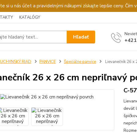
u nás účet a pravidelnými nákupmi získajte lepšie ceny. Čím via
TAKTY
KATALÓGY
Neviet
Hľadať
+421
KUCHYNSKÝ RIAD
PANVICE
Špeciálne panvice
Lievanečník 26 x 
anečník 26 x 26 cm nepriľnavý p
C-5
Lievan
deväť 
špičko
nepric
Rozmer