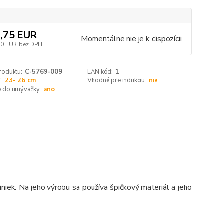
,75 EUR
Momentálne nie je k dispozícii
90 EUR
bez DPH
roduktu:
C-5769-009
EAN kód:
1
:
23- 26 cm
Vhodné pre indukciu:
nie
 do umývačky:
áno
iniek. Na jeho výrobu sa používa špičkový materiál a jeho