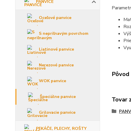
PANVICE
Parametr
Oceľové panvice
Mat
Roz
Výš
S nepriľnavým povrchom
Pri
Vyu
Liatinové panvice
Nerezové panvice
Pôvod 
WOK panvice
Špeciálne panvice
Tovar 
PANV
Grilovacie panvice
PEKÁČE, PLECHY, ROŠTY