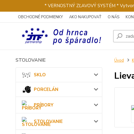
* VERNOSTNÝ ZĽAVOVÝ SYSTÉM * Vytvorte si 
OBCHODNÉ PODMIENKY
AKO NAKUPOVAŤ
O NÁS
KON
STOLOVANIE
Úvod
Liev
SKLO
PORCELÁN
PRÍBORY
STOLOVANIE