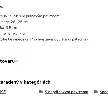
e:
eriál: hliník s nepriľnavým povrchom
mery: 26×26 cm
ka: 3,5 cm
emer jamky: 7 cm
žitie lievanečníka: Príprava lievancov alebo palaciniek.
tovaru
zaradený v kategóriách
ICE
S nepriľnavým povrchom
Špec