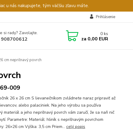
c u nás nakupujete, tým väčšiu zľavu máte.
Prihlásenie
e si rady? Zavolajte.
0
ks
za
0,00 EUR
 908700612
26 cm nepriľnavý povrch
ovrch
769-009
ečník 26 x 26 cm S lievanečníkom zvládnete naraz pripraviť až
lievancov, alebo palaciniek. Na jeho výrobu sa používa
vý materiál a jeho nepriľnavý povrch vám zaručí, že sa naň nič
hytí. Parametre: Materiál: hliník s nepriľnavým povrchom
y: 26×26 cm Výška: 3,5 cm Priem...
celý popis