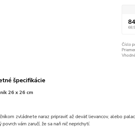
84
68,
Číslo p
Priemer
Vhodné
tné špecifikácie
ník 26 x 26 cm
čníkom zvládnete naraz pripraviť až deväť lievancov, alebo palac
ý povrch vám zaručí, že sa naň nič neprichytí.