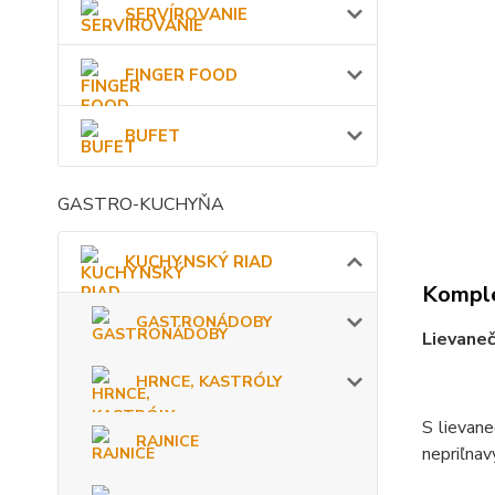
SERVÍROVANIE
FINGER FOOD
BUFET
GASTRO-KUCHYŇA
KUCHYNSKÝ RIAD
Komple
GASTRONÁDOBY
Lievaneč
HRNCE, KASTRÓLY
S lievane
RAJNICE
nepriľnav