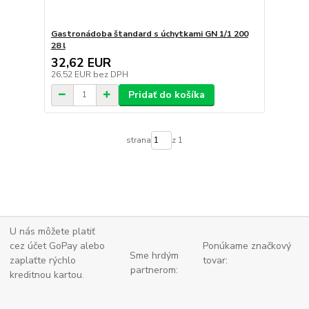
Gastronádoba štandard s úchytkami GN 1/1 200
28 l
32,62 EUR
26,52 EUR
bez DPH
Pridať do košíka
strana
z 1
U nás môžete platiť
cez účet GoPay alebo
Ponúkame značkový
Sme hrdým
zaplaťte
rýchlo
tovar:
partnerom:
kreditnou kartou.