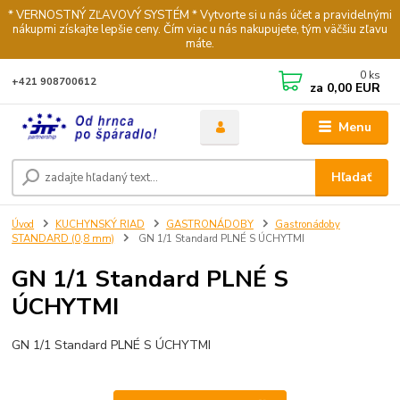
* VERNOSTNÝ ZĽAVOVÝ SYSTÉM * Vytvorte si u nás účet a pravidelnými
nákupmi získajte lepšie ceny. Čím viac u nás nakupujete, tým väčšiu zľavu
máte.
0
ks
+421 908700612
za
0,00 EUR
Menu
Hľadať
Úvod
KUCHYNSKÝ RIAD
GASTRONÁDOBY
Gastronádoby
STANDARD (0,8 mm)
GN 1/1 Standard PLNÉ S ÚCHYTMI
GN 1/1 Standard PLNÉ S
ÚCHYTMI
GN 1/1 Standard PLNÉ S ÚCHYTMI