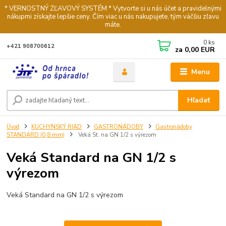
* VERNOSTNÝ ZĽAVOVÝ SYSTÉM * Vytvorte si u nás účet a pravidelnými
nákupmi získajte lepšie ceny. Čím viac u nás nakupujete, tým väčšiu zľavu
máte.
0
ks
+421 908700612
za
0,00 EUR
Menu
Hľadať
Úvod
KUCHYNSKÝ RIAD
GASTRONÁDOBY
Gastronádoby
STANDARD (0,8 mm)
Veká St. na GN 1/2 s výrezom
Veká Standard na GN 1/2 s
výrezom
Veká Standard na GN 1/2 s výrezom