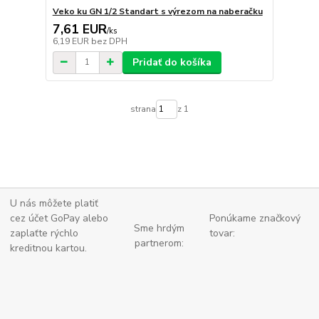
Veko ku GN 1/2 Standart s výrezom na naberačku
7,61 EUR
/
ks
6,19 EUR
bez DPH
Pridať do košíka
strana
z 1
U nás môžete platiť
cez účet GoPay alebo
Ponúkame značkový
Sme hrdým
zaplaťte
rýchlo
tovar:
partnerom:
kreditnou kartou.