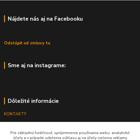
Nájdete nás aj na Facebooku
Odstúpiť od zmluvy tu
Sme aj na instagrame:
Dôležité informácie
KONTAKTY
OBCHODNÉ PODMIENKY
Pre základnú funkčnosť, spríjemnenie používania webu, analytické
REKLAMÁCIE
účely a v prípade udelenia súhlasu aj na účely cielenia reklamy