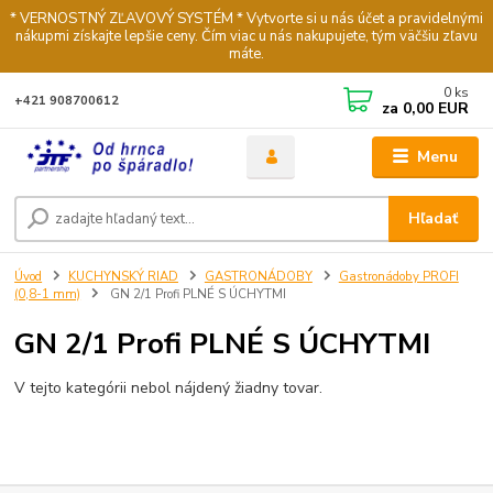
* VERNOSTNÝ ZĽAVOVÝ SYSTÉM * Vytvorte si u nás účet a pravidelnými
nákupmi získajte lepšie ceny. Čím viac u nás nakupujete, tým väčšiu zľavu
máte.
0
ks
+421 908700612
za
0,00 EUR
Menu
Hľadať
Úvod
KUCHYNSKÝ RIAD
GASTRONÁDOBY
Gastronádoby PROFI
(0,8-1 mm)
GN 2/1 Profi PLNÉ S ÚCHYTMI
GN 2/1 Profi PLNÉ S ÚCHYTMI
V tejto kategórii nebol nájdený žiadny tovar.