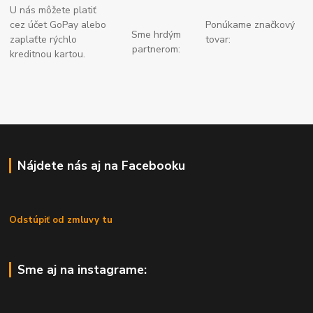
U nás môžete platiť
cez účet GoPay alebo
Ponúkame značkový
Sme hrdým
zaplaťte
rýchlo
tovar:
partnerom:
kreditnou kartou.
Nájdete nás aj na Facebooku
Odstúpiť od zmluvy tu
Sme aj na instagrame: