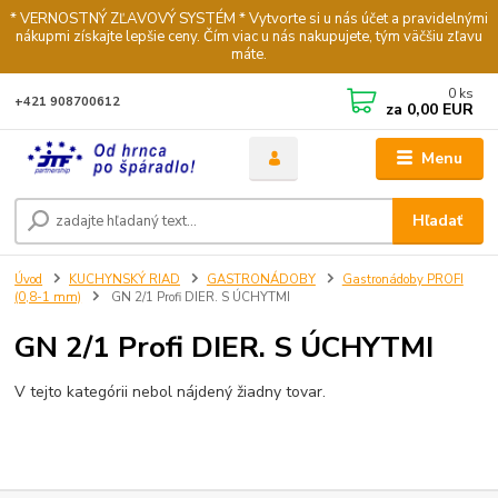
* VERNOSTNÝ ZĽAVOVÝ SYSTÉM * Vytvorte si u nás účet a pravidelnými
nákupmi získajte lepšie ceny. Čím viac u nás nakupujete, tým väčšiu zľavu
máte.
0
ks
+421 908700612
za
0,00 EUR
Menu
Hľadať
Úvod
KUCHYNSKÝ RIAD
GASTRONÁDOBY
Gastronádoby PROFI
(0,8-1 mm)
GN 2/1 Profi DIER. S ÚCHYTMI
GN 2/1 Profi DIER. S ÚCHYTMI
V tejto kategórii nebol nájdený žiadny tovar.