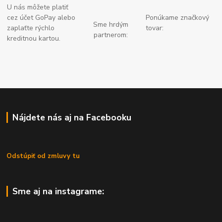
U nás môžete platiť
cez účet GoPay alebo
Ponúkame značkový
Sme hrdým
zaplaťte
rýchlo
tovar:
partnerom:
kreditnou kartou.
Nájdete nás aj na Facebooku
Odstúpiť od zmluvy tu
Sme aj na instagrame: