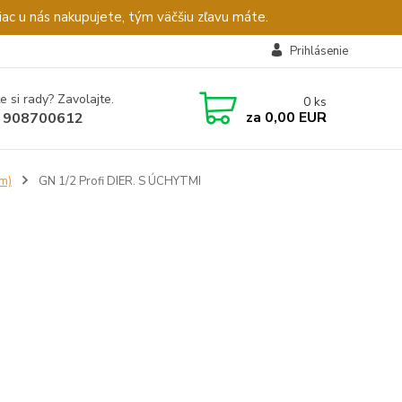
c u nás nakupujete, tým väčšiu zľavu máte.
Prihlásenie
e si rady? Zavolajte.
0
ks
za
0,00 EUR
 908700612
m)
GN 1/2 Profi DIER. S ÚCHYTMI