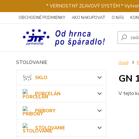
* VERNOSTNÝ ZĽAVOVÝ SYSTÉM * Vytvorte si 
OBCHODNÉ PODMIENKY
AKO NAKUPOVAŤ
O NÁS
KON
STOLOVANIE
Úvod
GN 1
SKLO
V tejto k
PORCELÁN
PRÍBORY
STOLOVANIE