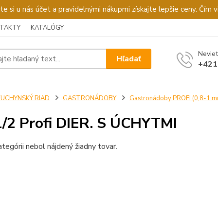
u nás účet a pravidelnými nákupmi získajte lepšie ceny. Čím via
TAKTY
KATALÓGY
Neviet
Hľadať
+421
KUCHYNSKÝ RIAD
GASTRONÁDOBY
Gastronádoby PROFI (0,8-1 m
/2 Profi DIER. S ÚCHYTMI
ategórii nebol nájdený žiadny tovar.