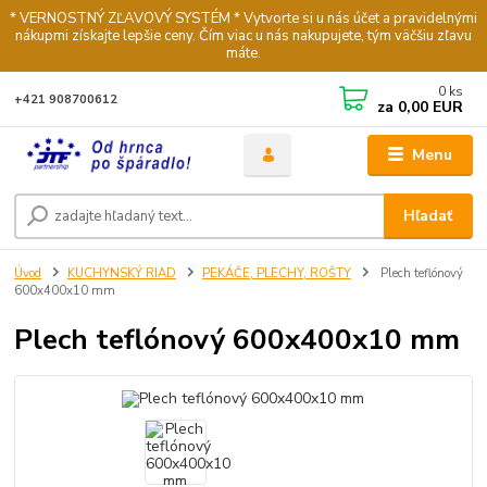
* VERNOSTNÝ ZĽAVOVÝ SYSTÉM * Vytvorte si u nás účet a pravidelnými
nákupmi získajte lepšie ceny. Čím viac u nás nakupujete, tým väčšiu zľavu
máte.
0
ks
+421 908700612
za
0,00 EUR
Menu
Hľadať
Úvod
KUCHYNSKÝ RIAD
PEKÁČE, PLECHY, ROŠTY
Plech teflónový
600x400x10 mm
Plech teflónový 600x400x10 mm