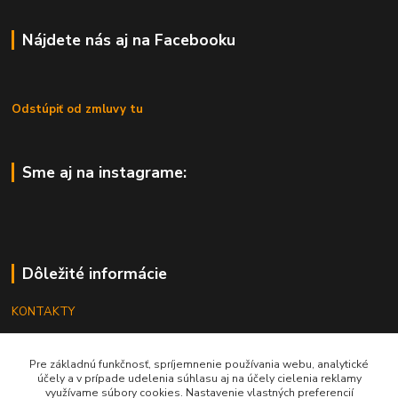
Nájdete nás aj na Facebooku
Odstúpiť od zmluvy tu
Sme aj na instagrame:
Dôležité informácie
KONTAKTY
OBCHODNÉ PODMIENKY
Pre základnú funkčnosť, spríjemnenie používania webu, analytické
REKLAMÁCIE
účely a v prípade udelenia súhlasu aj na účely cielenia reklamy
využívame súbory cookies. Nastavenie vlastných preferencií