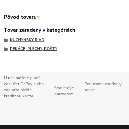
Pôvod tovaru
Tovar zaradený v kategóriách
KUCHYNSKÝ RIAD
PEKÁČE, PLECHY, ROŠTY
U nás môžete platiť
cez účet GoPay alebo
Ponúkame značkový
Sme hrdým
zaplaťte
rýchlo
tovar:
partnerom:
kreditnou kartou.