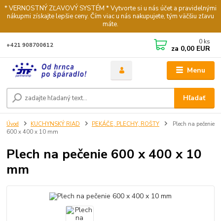
* VERNOSTNÝ ZĽAVOVÝ SYSTÉM * Vytvorte si u nás účet a pravidelnými
nákupmi získajte lepšie ceny. Čím viac u nás nakupujete, tým väčšiu zľavu
máte.
0
ks
+421 908700612
za
0,00 EUR
Menu
Hľadať
Úvod
KUCHYNSKÝ RIAD
PEKÁČE, PLECHY, ROŠTY
Plech na pečenie
600 x 400 x 10 mm
Plech na pečenie 600 x 400 x 10
mm