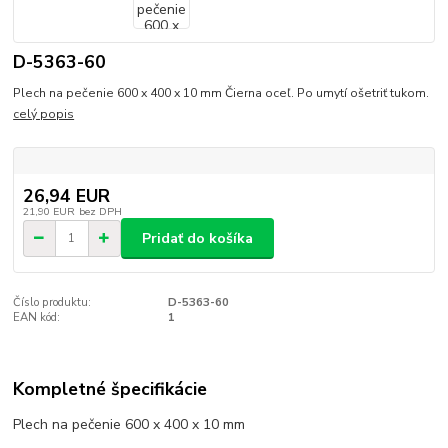
D-5363-60
Plech na pečenie 600 x 400 x 10 mm Čierna oceľ. Po umytí ošetriť tukom.
celý popis
26,94 EUR
21,90 EUR
bez DPH
Pridať do košíka
Číslo produktu:
D-5363-60
EAN kód:
1
Kompletné špecifikácie
Plech na pečenie 600 x 400 x 10 mm