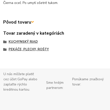
Čierna oceľ. Po umytí ošetriť tukom.
Pôvod tovaru
Tovar zaradený v kategóriách
KUCHYNSKÝ RIAD
PEKÁČE, PLECHY, ROŠTY
U nás môžete platiť
cez účet GoPay alebo
Ponúkame značkový
Sme hrdým
zaplaťte
rýchlo
tovar:
partnerom:
kreditnou kartou.