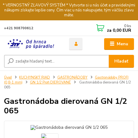
* VERNOSTNÝ ZĽAVOVÝ SYSTÉM * Vytvorte si u nás účet a pravidelnými
nákupmi získajte lepšie ceny. Čím viac u nás nakupujete, tým väčšiu zľavu
máte.
0
ks
+421 908700612
za
0,00 EUR
Menu
Hľadať
Úvod
KUCHYNSKÝ RIAD
GASTRONÁDOBY
Gastronádoby PROFI
(0,8-1 mm)
GN 1/2 Profi DIEROVANÉ
Gastronádoba dierovaná GN 1/2
065
Gastronádoba dierovaná GN 1/2
065