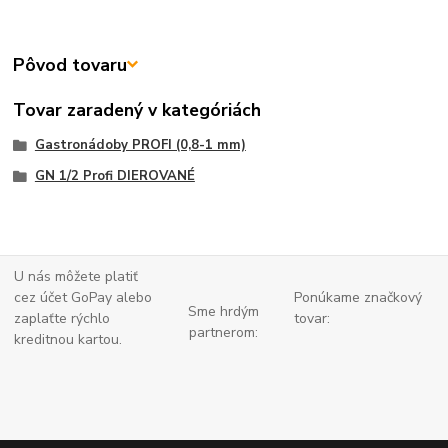
Pôvod tovaru
Tovar zaradený v kategóriách
Gastronádoby PROFI (0,8-1 mm)
GN 1/2 Profi DIEROVANÉ
U nás môžete platiť
cez účet GoPay alebo
Ponúkame značkový
Sme hrdým
zaplaťte
rýchlo
tovar:
partnerom:
kreditnou kartou.