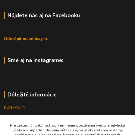
Nájdete nás aj na Facebooku
Odstúpiť od zmluvy tu
Sme aj na instagrame:
Dôležité informácie
KONTAKTY
OBCHODNÉ PODMIENKY
Pre základnú funkčnosť, spríjemnenie používania webu, analytické
REKLAMÁCIE
účely a v prípade udelenia súhlasu aj na účely cielenia reklamy