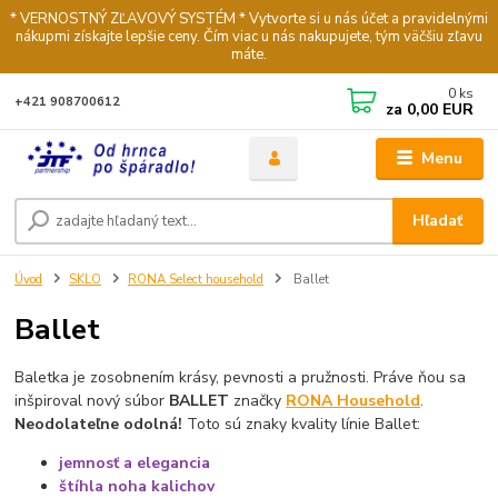
* VERNOSTNÝ ZĽAVOVÝ SYSTÉM * Vytvorte si u nás účet a pravidelnými
nákupmi získajte lepšie ceny. Čím viac u nás nakupujete, tým väčšiu zľavu
máte.
0
ks
+421 908700612
za
0,00 EUR
Menu
Hľadať
Úvod
SKLO
RONA Select household
Ballet
Ballet
Baletka je zosobnením krásy, pevnosti a pružnosti. Práve ňou sa
inšpiroval nový súbor
BALLET
značky
RONA Household
.
Neodolateľne odolná!
Toto sú znaky kvality línie Ballet:
jemnosť a elegancia
štíhla noha kalichov