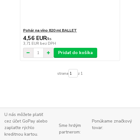
Pohár na víno 820 ml BALLET
4,56 EUR
/
ks
3,71 EUR
bez DPH
Pridať do košíka
strana
z 1
U nás môžete platiť
cez účet GoPay alebo
Ponúkame značkový
Sme hrdým
zaplaťte
rýchlo
tovar:
partnerom:
kreditnou kartou.