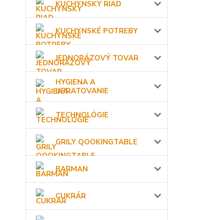
KUCHYNSKÝ RIAD
KUCHYNSKÉ POTREBY
JEDNORÁZOVÝ TOVAR
HYGIENA A
UPRATOVANIE
TECHNOLÓGIE
GRILY QOOKINGTABLE
BARMAN
CUKRÁR