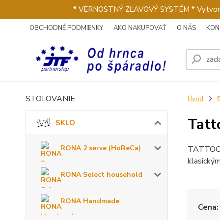
* VERNOSTNÝ ZĽAVOVÝ SYSTÉM * Vytvorte si 
OBCHODNÉ PODMIENKY
AKO NAKUPOVAŤ
O NÁS
KON
STOLOVANIE
Úvod
Tatt
SKLO
RONA 2 serve (HoReCa)
TATTOO je
klasickým
RONA Select household
RONA Handmade
Cena: