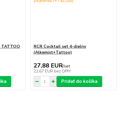
ml TATTOO
RCR Cocktail set 4-dielny
(Alkemist+Tattoo)
27,88 EUR
/
set
22,67 EUR
bez DPH
íka
Pridať do košíka