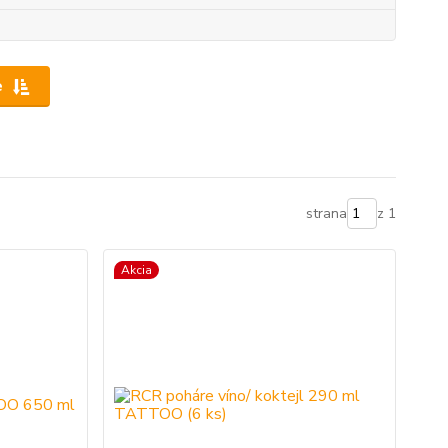
e
strana
z 1
Akcia