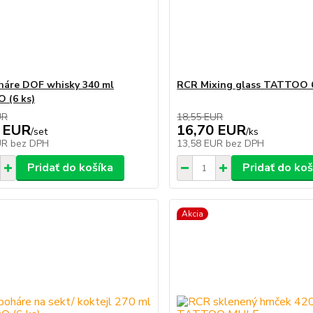
áre DOF whisky 340 ml
RCR Mixing glass TATTOO 
 (6 ks)
UR
18,55 EUR
 EUR
16,70 EUR
/
set
/
ks
UR
bez DPH
13,58 EUR
bez DPH
Pridať do košíka
Pridať do koš
Akcia