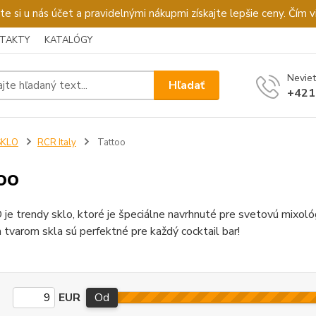
u nás účet a pravidelnými nákupmi získajte lepšie ceny. Čím via
TAKTY
KATALÓGY
Neviet
Hľadať
+421
SKLO
RCR Italy
Tattoo
oo
 trendy sklo, ktoré je špeciálne navrhnuté pre svetovú mixoló
 tvarom skla sú perfektné pre každý cocktail bar!
EUR
Od