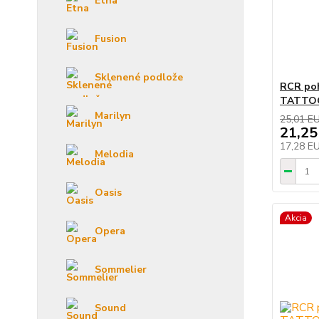
Etna
Fusion
Sklenené podlože
RCR poh
TATTOO
Marilyn
25,01 E
21,25
17,28 E
Melodia
Oasis
Akcia
Opera
Sommelier
Sound