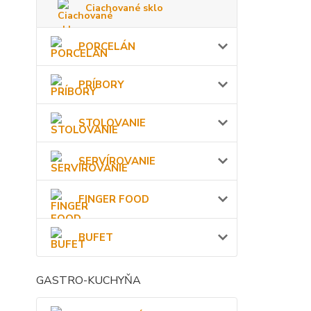
Ciachované sklo
PORCELÁN
PRÍBORY
STOLOVANIE
SERVÍROVANIE
FINGER FOOD
BUFET
GASTRO-KUCHYŇA