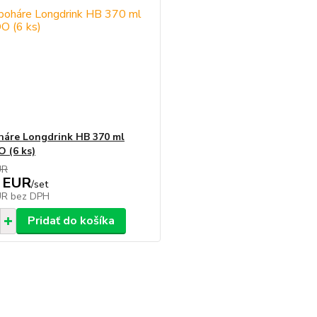
áre Longdrink HB 370 ml
 (6 ks)
UR
 EUR
/
set
UR
bez DPH
Pridať do košíka