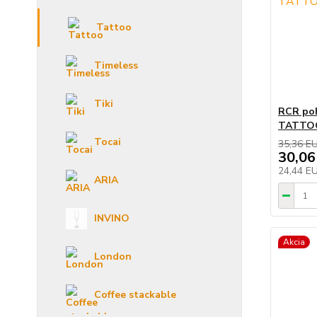
Tattoo
Timeless
Tiki
RCR poh
TATTOO
Tocai
35,36 E
30,06
24,44 E
ARIA
INVINO
Akcia
London
Coffee stackable