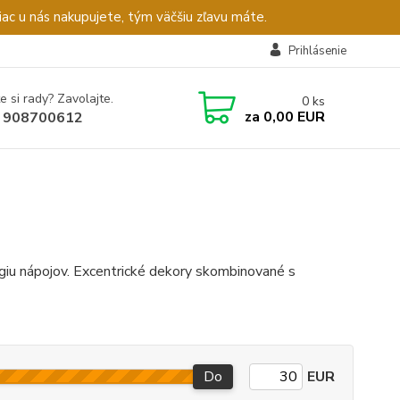
c u nás nakupujete, tým väčšiu zľavu máte.
Prihlásenie
e si rady? Zavolajte.
0
ks
za
0,00 EUR
 908700612
giu nápojov. Excentrické dekory skombinované s
Do
EUR