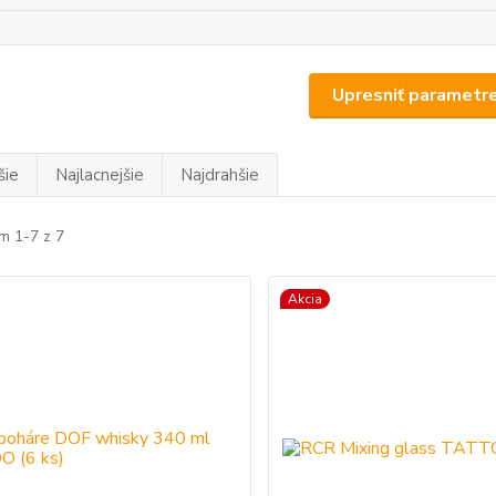
Upresniť parametr
šie
Najlacnejšie
Najdrahšie
m 1-7 z 7
Akcia