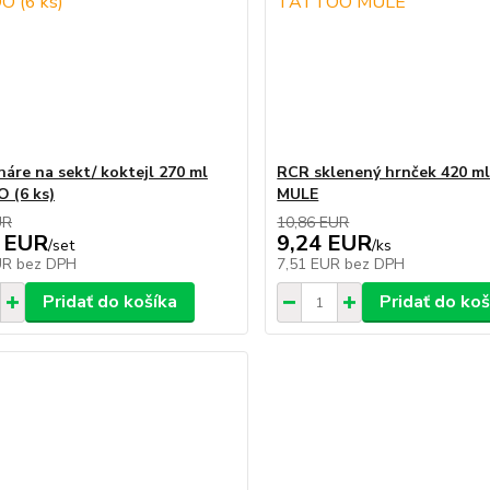
áre na sekt/ koktejl 270 ml
RCR sklenený hrnček 420 
 (6 ks)
MULE
UR
10,86 EUR
 EUR
9,24 EUR
/
set
/
ks
UR
bez DPH
7,51 EUR
bez DPH
Pridať do košíka
Pridať do koš