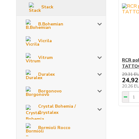
Stack
B.Bohemian
Vicrila
Vitrum
RCR poh
TATTOO
29,31 E
Duralex
24,92
20,26 E
Borgonovo
Crystal Bohemia /
Crystalex
Bormioli Rocco