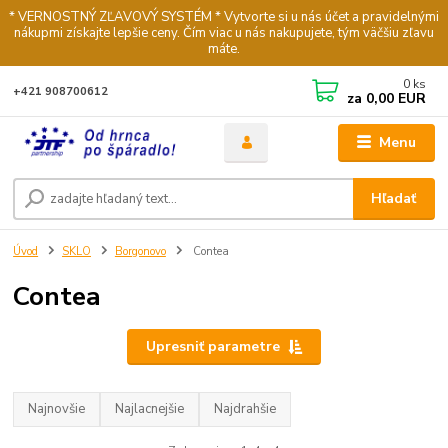
* VERNOSTNÝ ZĽAVOVÝ SYSTÉM * Vytvorte si u nás účet a pravidelnými
nákupmi získajte lepšie ceny. Čím viac u nás nakupujete, tým väčšiu zľavu
máte.
0
ks
+421 908700612
za
0,00 EUR
Menu
Hľadať
Úvod
SKLO
Borgonovo
Contea
Contea
Upresniť parametre
Najnovšie
Najlacnejšie
Najdrahšie