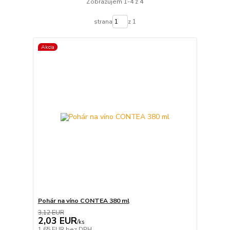
Zobrazujem 1-4 z 4
strana
z 1
Akcia
Pohár na víno CONTEA 380 ml
3,12 EUR
2,03 EUR
/
ks
1,65 EUR
bez DPH