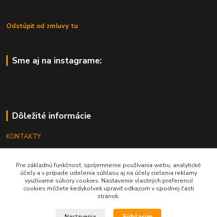
Odstúpiť od zmluvy tu
Sme aj na instagrame:
Dôležité informácie
KONTAKTY
OBCHODNÉ PODMIENKY
Pre základnú funkčnosť, spríjemnenie používania webu, analytické
REKLAMÁCIE
účely a v prípade udelenia súhlasu aj na účely cielenia reklamy
využívame súbory cookies. Nastavenie vlastných preferencií
KATALÓGY
cookies môžete kedykoľvek upraviť odkazom v spodnej časti
stránok.
GRAVÍROVANIE
Súhlasím
Nastavenia