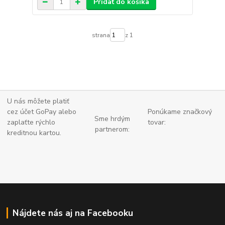
Pridať do košíka
strana
z 1
U nás môžete platiť
cez účet GoPay alebo
Ponúkame značkový
Sme hrdým
zaplaťte
rýchlo
tovar:
partnerom:
kreditnou kartou.
Nájdete nás aj na Facebooku