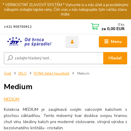
* VERNOSTNÝ ZĽAVOVÝ SYSTÉM * Vytvorte si u nás účet a pravidelnými
nákupmi získajte lepšie ceny. Čím viac u nás nakupujete, tým väčšiu zľavu
máte.
0
ks
+421 908700612
za
0,00 EUR
Menu
Hľadať
Úvod
SKLO
RONA Select household
Medium
Medium
MEDIUM
Kolekcia MEDIUM je zaujímavá svojím valcovým kalichom s
plochou základňou. Tento mdoerný tvar dodáva svojou hranou
chuť vínu. Ideálny kalich pre moderné stolovanie, strojná výroba z
bezolvnatého krištáľu- cristallin.