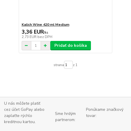
Kalich Wine 420 ml Medium
3,36 EUR
/
ks
2,73 EUR
bez DPH
Pridať do košíka
strana
z 1
U nás môžete platiť
cez účet GoPay alebo
Ponúkame značkový
Sme hrdým
zaplaťte
rýchlo
tovar:
partnerom:
kreditnou kartou.