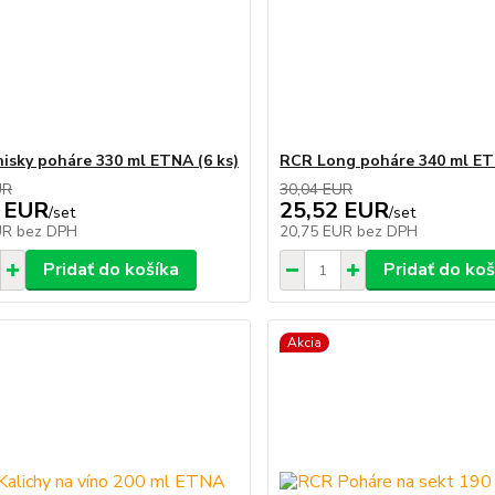
sky poháre 330 ml ETNA (6 ks)
RCR Long poháre 340 ml ET
UR
30,04 EUR
 EUR
25,52 EUR
/
set
/
set
UR
bez DPH
20,75 EUR
bez DPH
Pridať do košíka
Pridať do koš
Akcia