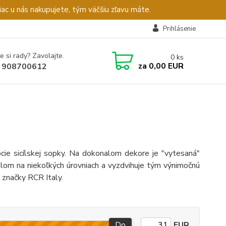
c u nás nakupujete, tým väčšiu zľavu máte.
Prihlásenie
e si rady? Zavolajte.
0
ks
za
0,00 EUR
 908700612
pcie sicílskej sopky. Na dokonalom dekore je "vytesaná"
 lom na niekoľkých úrovniach a vyzdvihuje tým výnimočnú
lo značky RCR Italy.
Do
EUR