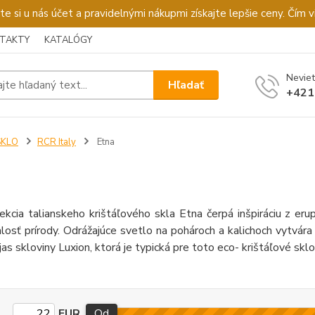
u nás účet a pravidelnými nákupmi získajte lepšie ceny. Čím via
TAKTY
KATALÓGY
Neviet
Hľadať
+421
SKLO
RCR Italy
Etna
kcia talianskeho krištáľového skla Etna čerpá inšpiráciu z eru
osť prírody. Odrážajúce svetlo na pohároch a kalichoch vytvára
 jas skloviny Luxion, ktorá je typická pre toto eco- krištáľové sk
EUR
Od