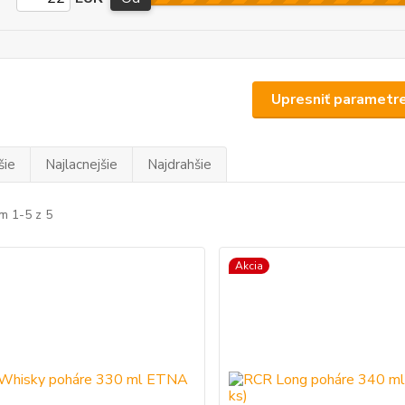
Upresniť parametr
šie
Najlacnejšie
Najdrahšie
m 1-5 z 5
Akcia