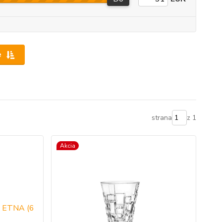
e
strana
z 1
Akcia