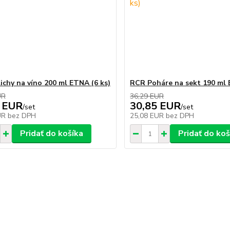
ichy na víno 200 ml ETNA (6 ks)
RCR Poháre na sekt 190 ml E
UR
36,29 EUR
 EUR
30,85 EUR
/
set
/
set
UR
bez DPH
25,08 EUR
bez DPH
Pridať do košíka
Pridať do koš