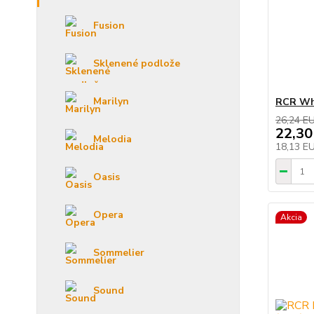
Fusion
Sklenené podlože
Marilyn
RCR Whi
26,24 E
22,30
Melodia
18,13 E
Oasis
Opera
Akcia
Sommelier
Sound