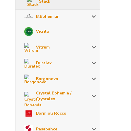
Stack
B.Bohemian
Vicrila
Vitrum
Duralex
Borgonovo
Crystal Bohemia /
Crystalex
Bormioli Rocco
Pasabahce