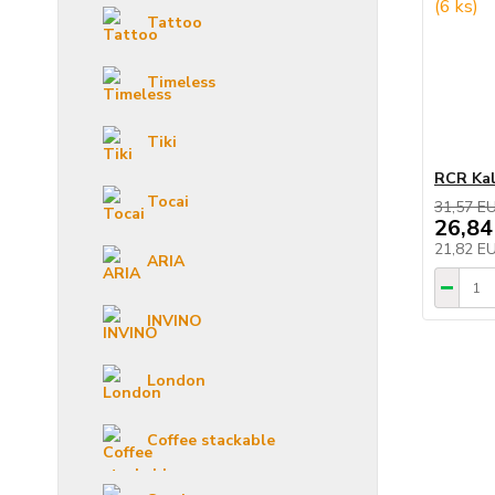
Tattoo
Timeless
Tiki
RCR Kal
Tocai
31,57 E
26,84
21,82 E
ARIA
INVINO
London
Coffee stackable