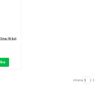
tna (6 ks)
íka
strana
z 1