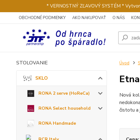
* VERNOSTNÝ ZĽAVOVÝ SYSTÉM * Vytvorte si 
OBCHODNÉ PODMIENKY
AKO NAKUPOVAŤ
O NÁS
KON
STOLOVANIE
Úvod
Etna
SKLO
RONA 2 serve (HoReCa)
Nová kole
nedokonal
RONA Select household
čistotu a
RONA Handmade
Cena:
RCR Italy