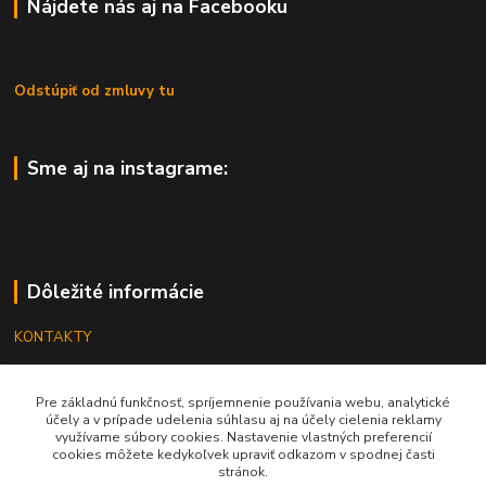
Nájdete nás aj na Facebooku
Odstúpiť od zmluvy tu
Sme aj na instagrame:
Dôležité informácie
KONTAKTY
OBCHODNÉ PODMIENKY
Pre základnú funkčnosť, spríjemnenie používania webu, analytické
REKLAMÁCIE
účely a v prípade udelenia súhlasu aj na účely cielenia reklamy
využívame súbory cookies. Nastavenie vlastných preferencií
KATALÓGY
cookies môžete kedykoľvek upraviť odkazom v spodnej časti
stránok.