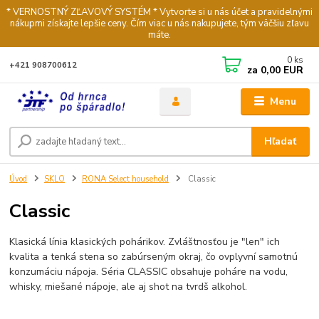
* VERNOSTNÝ ZĽAVOVÝ SYSTÉM * Vytvorte si u nás účet a pravidelnými
nákupmi získajte lepšie ceny. Čím viac u nás nakupujete, tým väčšiu zľavu
máte.
0
ks
+421 908700612
za
0,00 EUR
Menu
Hľadať
Úvod
SKLO
RONA Select household
Classic
Classic
Klasická línia klasických pohárikov. Zvláštnosťou je "len" ich
kvalita a tenká stena so zabúrseným okraj, čo ovplyvní samotnú
konzumáciu nápoja. Séria CLASSIC obsahuje poháre na vodu,
whisky, miešané nápoje, ale aj shot na tvrdš alkohol.