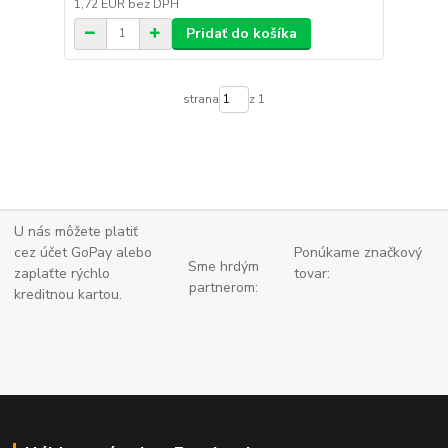
1,72 EUR
bez DPH
Pridať do košíka
strana
z 1
U nás môžete platiť
cez účet GoPay alebo
Ponúkame značkový
Sme hrdým
zaplaťte
rýchlo
tovar:
partnerom:
kreditnou kartou.