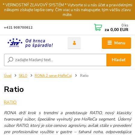
* VERNOSTNÝ ZĽAVOVÝ SYSTÉM * Vytvorte si u nás účet a pravidelnými
nákupmi získajte lepšie ceny. Čím viac u nás nakupujete, tým väčšiu zľavu
máte.
0
ks
+421 908700612
za
0,00 EUR
Menu
Hľadať
Úvod
SKLO
RONA 2 serve (HoReCa)
Ratio
Ratio
RATIO
RONA drží krok s trendmi a predstavuje RATIO, nový klasicky
tvarovaný súbor, špeciálne vyvinutý pre HoReCa segment. Úderný
súbor RATIO, ktorý je síce cenovo agresívny, avšak stále v prevedení
pre profesionálne využitie v gastre – ťahaná noha, odpovedajúca