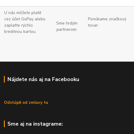
U nás môžete platiť
cez účet GoPay alebo
Ponúkame značkový
Sme hrdým
zaplaťte
rýchlo
tovar:
partnerom:
kreditnou kartou.
Nájdete nás aj na Facebooku
Odstúpiť od zmluvy tu
Sme aj na instagrame: