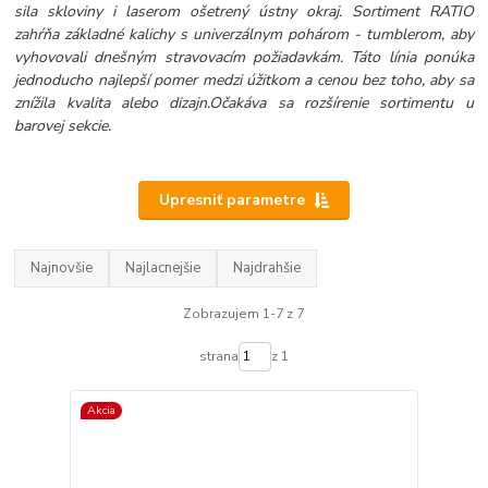
sila skloviny i laserom ošetrený ústny okraj. Sortiment RATIO
zahŕňa základné kalichy s univerzálnym pohárom - tumblerom, aby
vyhovovali dnešným stravovacím požiadavkám. Táto línia ponúka
jednoducho najlepší pomer medzi úžitkom a cenou bez toho, aby sa
znížila kvalita alebo dizajn.Očakáva sa rozšírenie sortimentu u
barovej sekcie.
Upresniť parametre
Najnovšie
Najlacnejšie
Najdrahšie
Zobrazujem 1-7 z 7
strana
z 1
Akcia