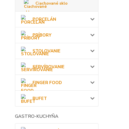
Ciachované sklo
PORCELÁN
PRÍBORY
STOLOVANIE
SERVÍROVANIE
FINGER FOOD
BUFET
GASTRO-KUCHYŇA