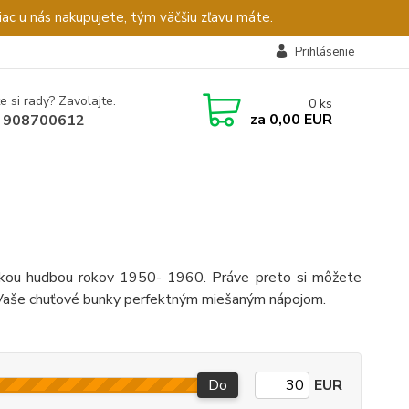
c u nás nakupujete, tým väčšiu zľavu máte.
Prihlásenie
e si rady? Zavolajte.
0
ks
za
0,00 EUR
 908700612
erickou hudbou rokov 1950- 1960. Práve preto si môžete
i Vaše chuťové bunky perfektným miešaným nápojom.
Do
EUR