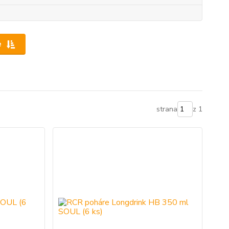
e
strana
z 1