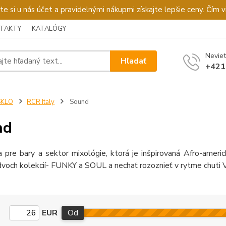
u nás účet a pravidelnými nákupmi získajte lepšie ceny. Čím via
TAKTY
KATALÓGY
Neviet
Hľadať
+421
SKLO
RCR Italy
Sound
nd
ia pre bary a sektor mixológie, ktorá je inšpirovaná Afro-am
 dvoch kolekcií- FUNKY a SOUL a nechať rozoznieť v rytme chut
EUR
Od