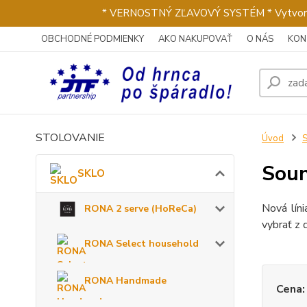
* VERNOSTNÝ ZĽAVOVÝ SYSTÉM * Vytvorte si 
OBCHODNÉ PODMIENKY
AKO NAKUPOVAŤ
O NÁS
KON
STOLOVANIE
Úvod
Sou
SKLO
Nová lín
RONA 2 serve (HoReCa)
vybrať z
RONA Select household
RONA Handmade
Cena: