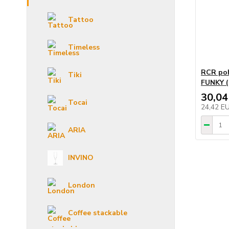
Tattoo
Timeless
RCR poh
Tiki
FUNKY (
30,04
Tocai
24,42 E
ARIA
INVINO
London
Coffee stackable