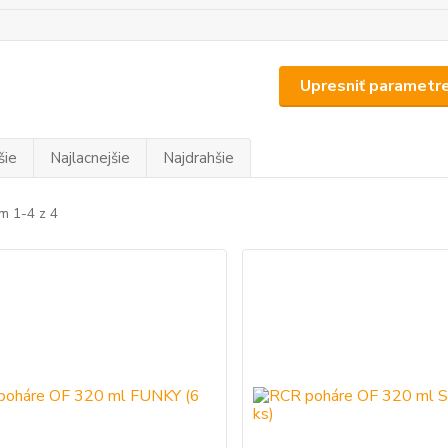
Upresniť parametr
šie
Najlacnejšie
Najdrahšie
m 1-4 z 4