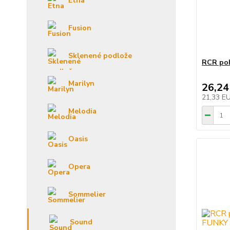
Etna
Fusion
Sklenené podlože
RCR poh
Marilyn
26,24
21,33 E
Melodia
Oasis
Opera
Sommelier
Sound