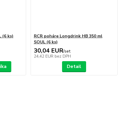
 (6 ks)
RCR poháre Longdrink HB 350 ml
SOUL (6 ks)
30,04 EUR
/
set
24,42 EUR
bez DPH
íka
Detail