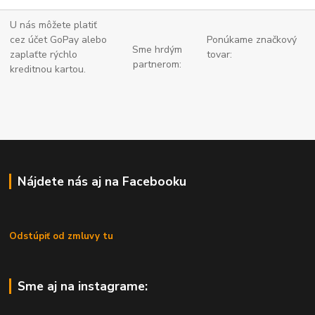
U nás môžete platiť
cez účet GoPay alebo
Ponúkame značkový
Sme hrdým
zaplaťte
rýchlo
tovar:
partnerom:
kreditnou kartou.
Nájdete nás aj na Facebooku
Odstúpiť od zmluvy tu
Sme aj na instagrame: