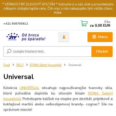
* VERNOSTNÝ ZĽAVOVÝ SYSTÉM * Vytvorte si u nás účet a pravidelnými
nákupmi získajte lepšie ceny. Čím viac u nás nakupujete, tým väčšiu zľavu
máte.
0
ks
+421 908700612
za
0,00 EUR
Menu
Hľadať
Úvod
SKLO
RONA Select household
Universal
Universal
Kolekcia
UNIVERSAL
obsahuje najpoužívanejšie tvarovky skla,
ktoré pohodlne doplníte ku vínovým líniam
RONA Select
household
. Potrebujete kalíšok na stopke pre destilát, prípitkové a
koktejlové martini alebo veľkoobjemový brandy- cognac? Ste na
správnom mieste!