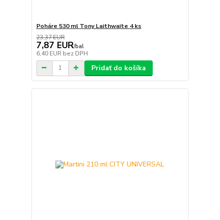
Poháre 530 ml Tony Laithwaite 4 ks
23,37 EUR
7,87 EUR
/
bal
6,40 EUR
bez DPH
Pridať do košíka