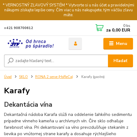
* VERNOSTNÝ ZĽAVOVÝ SYSTÉM * Vytvorte si u nás účet a pravidelnými
nákupmi získajte lepšie ceny. Čím viac u nás nakupujete, tým väčšiu zľavu
máte.
0
ks
+421 908700612
za
0,00 EUR
Menu
Hľadať
Úvod
SKLO
RONA 2 serve (HoReCa)
Karafy (gastro)
Karafy
Dekantácia vína
Dekantačná nádoba Karafa slúži na oddelenie ľahkého sedimentu
prípadne vínneho kameňa u archívnych vín. Číre sklo odhaľuje
farebnosť vína. Pri dekantovaní sa víno prevzdušňuje stekaním z
lievika po vnútornej strane karafy a dosahuje rýchlejšieho