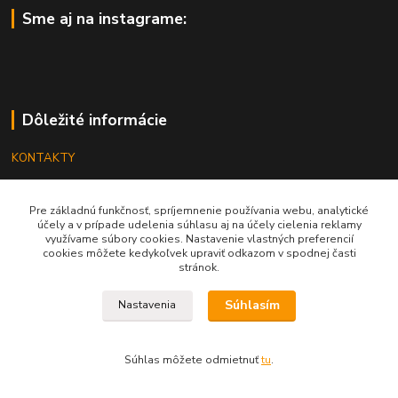
Sme aj na instagrame:
Dôležité informácie
KONTAKTY
OBCHODNÉ PODMIENKY
Pre základnú funkčnosť, spríjemnenie používania webu, analytické
REKLAMÁCIE
účely a v prípade udelenia súhlasu aj na účely cielenia reklamy
využívame súbory cookies. Nastavenie vlastných preferencií
KATALÓGY
cookies môžete kedykoľvek upraviť odkazom v spodnej časti
stránok.
GRAVÍROVANIE
Súhlasím
Nastavenia
Súhlas môžete odmietnuť
tu
.
Vytvorené na
Eshop-rychlo.sk