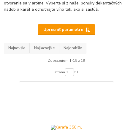
otvorenia sa v aróme. Vyberte si z našej ponuky dekantačných
nádob a karáf a ochutnajte víno tak, ako si zaslúži.
Upresniť parametre
Najnovšie
Najlacnejšie
Najdrahšie
Zobrazujem 1-19 z 19
strana
z 1