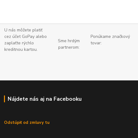
U nás môžete platiť
cez účet GoPay alebo
Ponúkame značkový
Sme hrdým
zaplaťte
rýchlo
tovar:
partnerom:
kreditnou kartou.
Nájdete nás aj na Facebooku
Odstúpiť od zmluvy tu