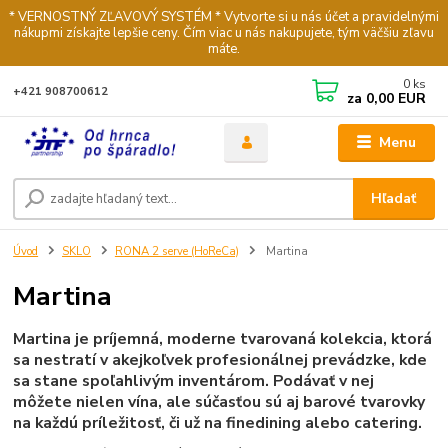
* VERNOSTNÝ ZĽAVOVÝ SYSTÉM * Vytvorte si u nás účet a pravidelnými
nákupmi získajte lepšie ceny. Čím viac u nás nakupujete, tým väčšiu zľavu
máte.
0
ks
+421 908700612
za
0,00 EUR
Menu
Hľadať
Úvod
SKLO
RONA 2 serve (HoReCa)
Martina
Martina
Martina je príjemná, moderne tvarovaná kolekcia, ktorá
sa nestratí v akejkoľvek profesionálnej prevádzke, kde
sa stane spoľahlivým inventárom. Podávať v nej
môžete nielen vína, ale súčasťou sú aj barové tvarovky
na každú príležitosť, či už na finedining alebo catering.