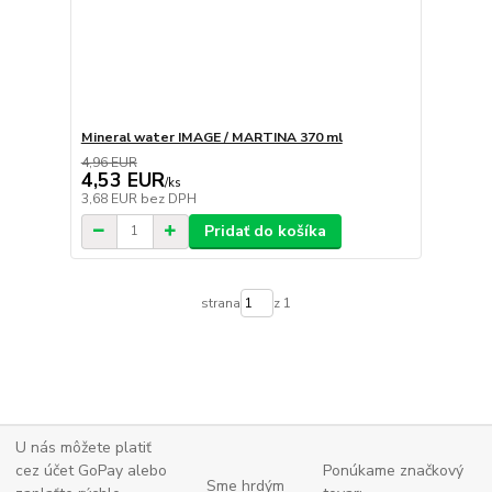
Mineral water IMAGE / MARTINA 370 ml
4,96 EUR
4,53 EUR
/
ks
3,68 EUR
bez DPH
Pridať do košíka
strana
z 1
U nás môžete platiť
cez účet GoPay alebo
Ponúkame značkový
Sme hrdým