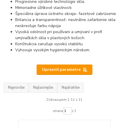
Progresívne výrobné technológie skla.
Mimoriadne úžitkové vlastnosti.
Špeciálna úprava ústneho okraja- fazetové zabrúsenie
Brilancia a transparentnosť- neutrálne zafarbenie skla
neskresľuje farbu nápoja
Vysoká odolnosť pri používani a umývaní v profi
umývačkách skla v plastových košoch.
Konštrukcia zaručuje vysokú stabilitu.
Vyhovuje vysokým hygienickým nárokom.
Upresniť parametre
Najnovšie
Najlacnejšie
Najdrahšie
Zobrazujem 1-11 z 11
strana
z 1