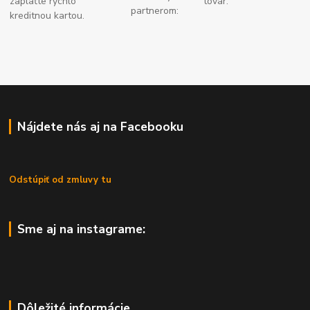
zaplaťte
rýchlo
tovar:
partnerom:
kreditnou kartou.
Nájdete nás aj na Facebooku
Odstúpiť od zmluvy tu
Sme aj na instagrame:
Dôležité informácie