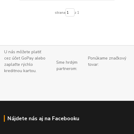
strana
z 1
U nás môžete platiť
cez účet GoPay alebo
Ponúkame značkový
Sme hrdým
zaplaťte
rýchlo
tovar:
partnerom:
kreditnou kartou.
Nájdete nás aj na Facebooku