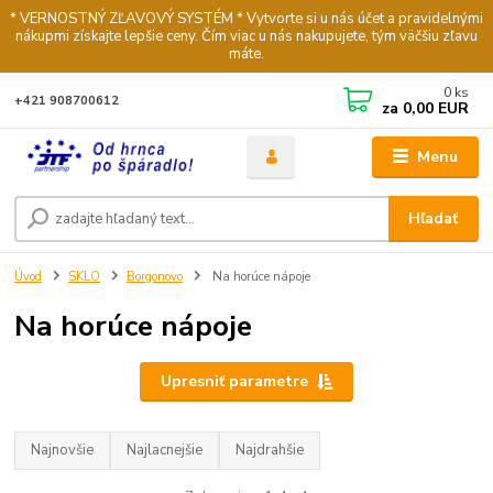
* VERNOSTNÝ ZĽAVOVÝ SYSTÉM * Vytvorte si u nás účet a pravidelnými
nákupmi získajte lepšie ceny. Čím viac u nás nakupujete, tým väčšiu zľavu
máte.
0
ks
+421 908700612
za
0,00 EUR
Menu
Hľadať
Úvod
SKLO
Borgonovo
Na horúce nápoje
Na horúce nápoje
Upresniť parametre
Najnovšie
Najlacnejšie
Najdrahšie