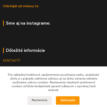
Odstúpiť od zmluvy tu
Sme aj na instagrame:
Dôležité informácie
KONTAKTY
OBCHODNÉ PODMIENKY
Pre základnú funkčnosť, spríjemnenie používania webu, analytické
REKLAMÁCIE
účely a v prípade udelenia súhlasu aj na účely cielenia reklamy
využívame súbory cookies. Nastavenie vlastných preferencií
KATALÓGY
cookies môžete kedykoľvek upraviť odkazom v spodnej časti
stránok.
GRAVÍROVANIE
Súhlasím
Nastavenia