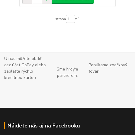
strana
z 1
U nás môžete platiť
cez účet GoPay alebo
Ponúkame značkový
Sme hrdým
zaplaťte
rýchlo
tovar:
partnerom:
kreditnou kartou.
Nájdete nás aj na Facebooku