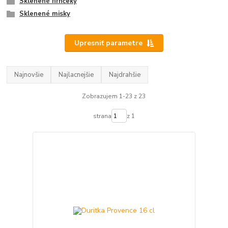
Sklenené hrnčeky
Sklenené misky
Upresniť parametre
Najnovšie
Najlacnejšie
Najdrahšie
Zobrazujem 1-23 z 23
strana
z 1