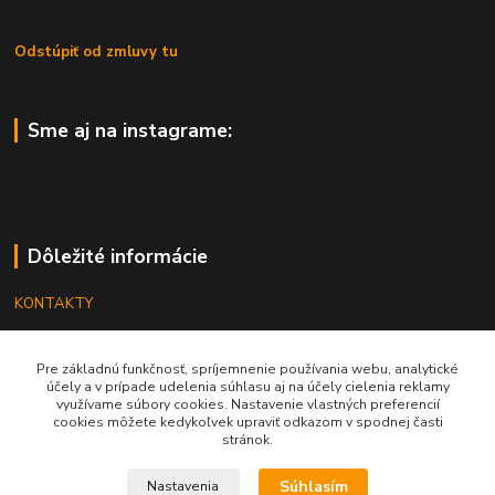
Odstúpiť od zmluvy tu
Sme aj na instagrame:
Dôležité informácie
KONTAKTY
OBCHODNÉ PODMIENKY
Pre základnú funkčnosť, spríjemnenie používania webu, analytické
REKLAMÁCIE
účely a v prípade udelenia súhlasu aj na účely cielenia reklamy
využívame súbory cookies. Nastavenie vlastných preferencií
KATALÓGY
cookies môžete kedykoľvek upraviť odkazom v spodnej časti
stránok.
GRAVÍROVANIE
Súhlasím
Nastavenia