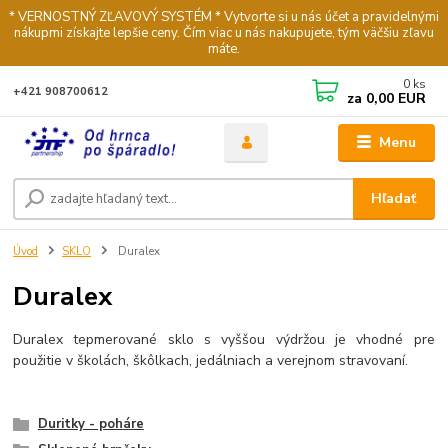
* VERNOSTNÝ ZĽAVOVÝ SYSTÉM * Vytvorte si u nás účet a pravidelnými
nákupmi získajte lepšie ceny. Čím viac u nás nakupujete, tým väčšiu zľavu
máte.
0
ks
+421 908700612
za
0,00 EUR
Menu
Hľadať
Úvod
SKLO
Duralex
Duralex
Duralex tepmerované sklo s vyššou výdržou je vhodné pre
použitie v školách, škôlkach, jedálniach a verejnom stravovaní.
Duritky - poháre