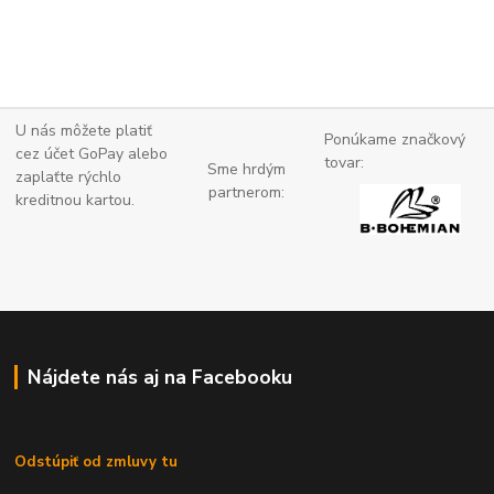
U nás môžete platiť
Ponúkame značkový
cez účet GoPay alebo
tovar:
Sme hrdým
zaplaťte
rýchlo
partnerom:
kreditnou kartou.
Nájdete nás aj na Facebooku
Odstúpiť od zmluvy tu