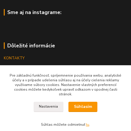
Sme aj na instagrame:
Dôležité informácie
KONTAKTY
OBCHODNÉ PODMIENKY
Pre základnú funkčnosť, spríjemnenie používania webu, analytické
REKLAMÁCIE
účely a v prípade udelenia súhlasu aj na účely cielenia reklamy
využívame súbory cookies. Nastavenie vlastných preferencií
KATALÓGY
cookies môžete kedykoľvek upraviť odkazom v spodnej časti
stránok.
GRAVÍROVANIE
Súhlasím
Nastavenia
Súhlas môžete odmietnuť
tu
.
Vytvorené na
Eshop-rychlo.sk