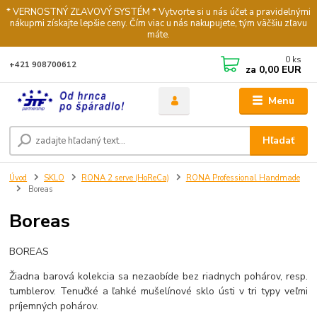
* VERNOSTNÝ ZĽAVOVÝ SYSTÉM * Vytvorte si u nás účet a pravidelnými
nákupmi získajte lepšie ceny. Čím viac u nás nakupujete, tým väčšiu zľavu
máte.
0
ks
+421 908700612
za
0,00 EUR
Menu
Hľadať
Úvod
SKLO
RONA 2 serve (HoReCa)
RONA Professional Handmade
Boreas
Boreas
BOREAS
Žiadna barová kolekcia sa nezaobíde bez riadnych pohárov, resp.
tumblerov. Tenučké a ľahké mušelínové sklo ústi v tri typy veľmi
príjemných pohárov.