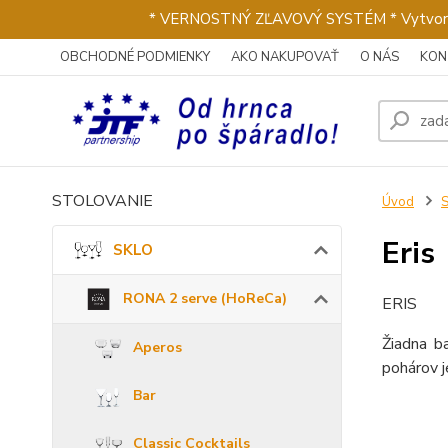
* VERNOSTNÝ ZĽAVOVÝ SYSTÉM * Vytvorte si 
OBCHODNÉ PODMIENKY
AKO NAKUPOVAŤ
O NÁS
KON
STOLOVANIE
Úvod
Eris
SKLO
RONA 2 serve (HoReCa)
ERIS
Žiadna b
Aperos
pohárov j
Bar
Classic Cocktails