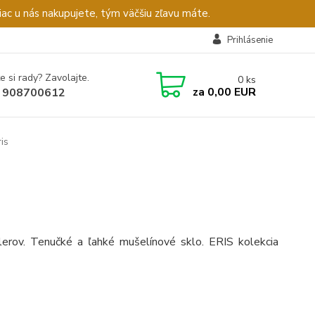
c u nás nakupujete, tým väčšiu zľavu máte.
Prihlásenie
e si rady? Zavolajte.
0
ks
za
0,00 EUR
 908700612
is
lerov. Tenučké a ľahké mušelínové sklo. ERIS kolekcia