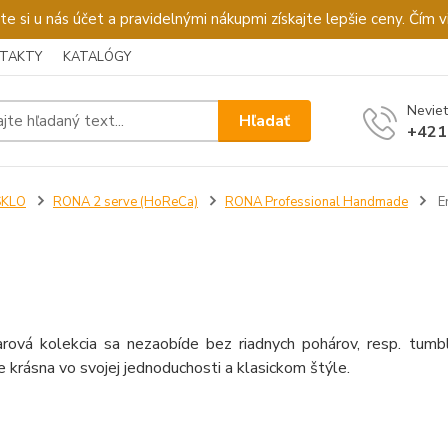
u nás účet a pravidelnými nákupmi získajte lepšie ceny. Čím via
TAKTY
KATALÓGY
Neviet
Hľadať
+421
SKLO
RONA 2 serve (HoReCa)
RONA Professional Handmade
Er
arová kolekcia sa nezaobíde bez riadnych pohárov, resp. tumb
e krásna vo svojej jednoduchosti a klasickom štýle.