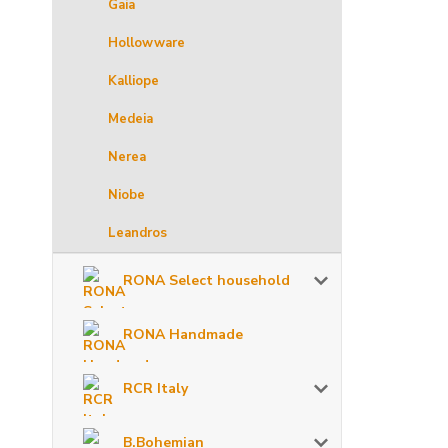
Gaia
Hollowware
Kalliope
Medeia
Nerea
Niobe
Leandros
RONA Select household
RONA Handmade
RCR Italy
B.Bohemian