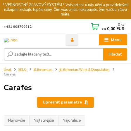
* VERNOSTNÝ ZĽAVOVÝ SYSTÉM * Vytvorte si u nás účet a pravidelnými
nákupmi získajte lepšie ceny. Čím viac u nás nakupujete, tým väčšiu zľavu
máte.
0
ks
+421 908700612
za
0,00 EUR
Menu
Hľadať
Úvod
SKLO
B.Bohemian
B.Bohemian Wine & Degustation
Carafes
Carafes
Upresniť parametre
Najnovšie
Najlacnejšie
Najdrahšie