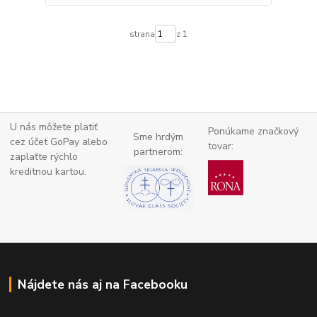
strana
z 1
U nás môžete platiť
Ponúkame značkový
Sme hrdým
cez účet GoPay alebo
tovar:
partnerom:
zaplaťte
rýchlo
kreditnou kartou.
Nájdete nás aj na Facebooku