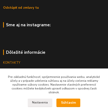
Odstúpiť od zmluvy tu
Sme aj na instagrame:
Dôležité informácie
KONTAKTY
OBCHODNÉ PODMIENKY
Pre základnú funkčnosť, spríjemnenie používania webu, analytické
REKLAMÁCIE
účely a v prípade udelenia súhlasu aj na účely cielenia reklamy
využívame súbory cookies. Nastavenie vlastných preferencií
KATALÓGY
cookies môžete kedykoľvek upraviť odkazom v spodnej časti
stránok.
GRAVÍROVANIE
Súhlasím
Nastavenia