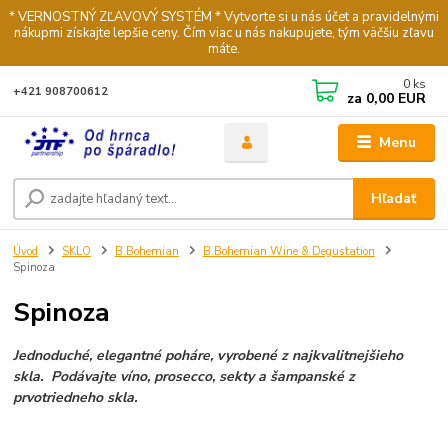
* VERNOSTNÝ ZĽAVOVÝ SYSTÉM * Vytvorte si u nás účet a pravidelnými
nákupmi získajte lepšie ceny. Čím viac u nás nakupujete, tým väčšiu zľavu
máte.
0
ks
+421 908700612
za
0,00 EUR
Menu
Hľadať
Úvod
SKLO
B.Bohemian
B.Bohemian Wine & Degustation
Spinoza
Spinoza
Jednoduché, elegantné poháre, vyrobené z najkvalitnejšieho
skla. Podávajte víno, prosecco, sekty a šampanské z
prvotriedneho skla.