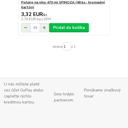
Poháre na víno 470 ml SPINOZA (48 ks- hromadný
kartón)
3,32 EUR
/
ks
2,70 EUR
bez DPH
Pridať do košíka
strana
z 1
U nás môžete platiť
cez účet GoPay alebo
Ponúkame značkový
Sme hrdým
zaplaťte
rýchlo
tovar:
partnerom:
kreditnou kartou.