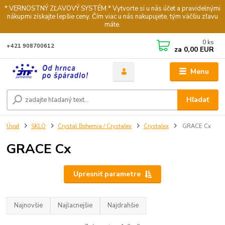
* VERNOSTNÝ ZĽAVOVÝ SYSTÉM * Vytvorte si u nás účet a pravidelnými
nákupmi získajte lepšie ceny. Čím viac u nás nakupujete, tým väčšiu zľavu
máte.
0
ks
+421 908700612
za
0,00 EUR
Menu
Hľadať
Úvod
SKLO
Crystal Bohemia / Crystalex
Crystalex
GRACE Cx
GRACE Cx
Upresniť parametre
Najnovšie
Najlacnejšie
Najdrahšie