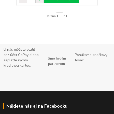
strana
z 1
U nás môžete platiť
cez účet GoPay alebo
Ponúkame značkový
Sme hrdým
zaplaťte
rýchlo
tovar:
partnerom:
kreditnou kartou.
Nájdete nás aj na Facebooku