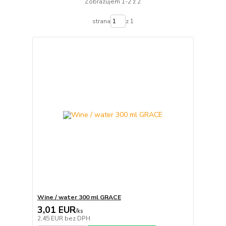
Zobrazujem 1-2 z 2
strana
z 1
Wine / water 300 ml GRACE
3,01 EUR
/
ks
2,45 EUR
bez DPH