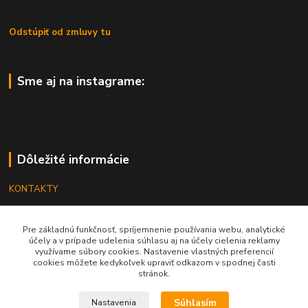
Odstúpiť od zmluvy tu
Sme aj na instagrame:
Dôležité informácie
KONTAKTY
OBCHODNÉ PODMIENKY
Pre základnú funkčnosť, spríjemnenie používania webu, analytické
REKLAMÁCIE
účely a v prípade udelenia súhlasu aj na účely cielenia reklamy
využívame súbory cookies. Nastavenie vlastných preferencií
KATALÓGY
cookies môžete kedykoľvek upraviť odkazom v spodnej časti
stránok.
GRAVÍROVANIE
Súhlasím
Nastavenia