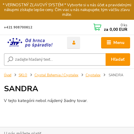
* VERNOSTNÝ ZĽAVOVÝ SYSTÉM * Vytvorte si u nás účet a pravidelnými
nákupmi získajte lepšie ceny. Čím viac u nás nakupujete, tým väčšiu zľavu
máte.
0
ks
+421 908700612
za
0,00 EUR
Menu
Hľadať
Úvod
SKLO
Crystal Bohemia / Crystalex
Crystalex
SANDRA
SANDRA
V tejto kategórii nebol nájdený žiadny tovar.
U nás môžete platiť