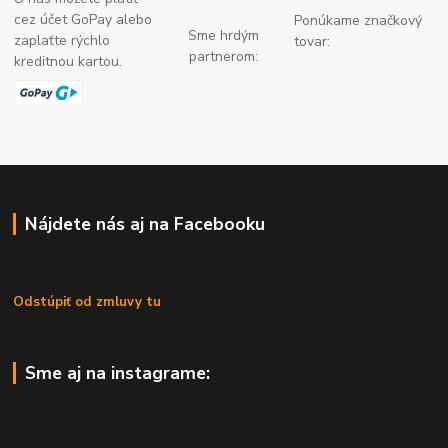
cez účet GoPay alebo
Ponúkame značkový
Sme hrdým
zaplaťte
rýchlo
tovar:
partnerom:
kreditnou kartou.
Nájdete nás aj na Facebooku
Odstúpiť od zmluvy tu
Sme aj na instagrame: