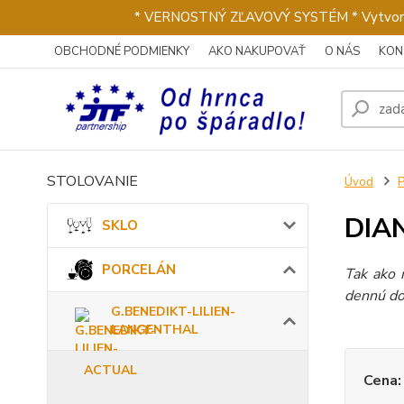
* VERNOSTNÝ ZĽAVOVÝ SYSTÉM * Vytvorte si 
OBCHODNÉ PODMIENKY
AKO NAKUPOVAŤ
O NÁS
KON
STOLOVANIE
Úvod
DIA
SKLO
PORCELÁN
Tak ako 
dennú dob
G.BENEDIKT-LILIEN-
LANGENTHAL
ACTUAL
Cena: