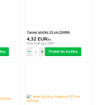
Tanier plytký 21 cm DIANA
4,32 EUR
/
ks
3,51 EUR
bez DPH
íka
Pridať do košíka