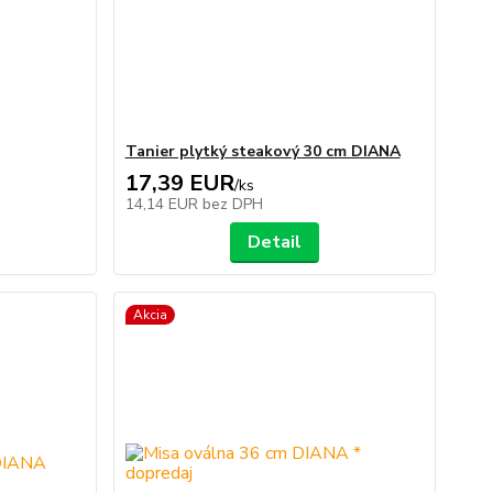
Tanier plytký steakový 30 cm DIANA
17,39 EUR
/
ks
14,14 EUR
bez DPH
Detail
Akcia