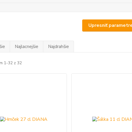
Upresniť parametr
šie
Najlacnejšie
Najdrahšie
m 1-32 z 32