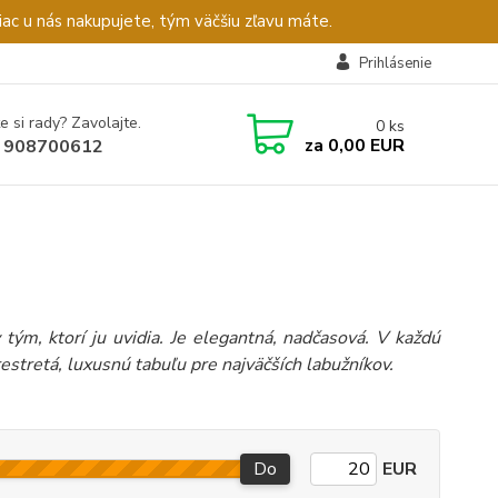
c u nás nakupujete, tým väčšiu zľavu máte.
Prihlásenie
e si rady? Zavolajte.
0
ks
za
0,00 EUR
 908700612
ým, ktorí ju uvidia. Je elegantná, nadčasová. V každú
estretá, luxusnú tabuľu pre najväčších labužníkov.
Do
EUR