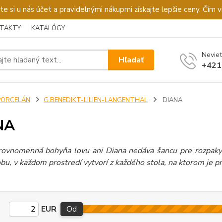
u nás účet a pravidelnými nákupmi získajte lepšie ceny. Čím via
TAKTY
KATALÓGY
Neviet
Hľadať
+421
PORCELÁN
G.BENEDIKT-LILIEN-LANGENTHAL
DIANA
NA
rovnomenná bohyňa lovu ani Diana nedáva šancu pre rozpaky t
u, v každom prostredí vytvorí z každého stola, na ktorom je pr
EUR
Od