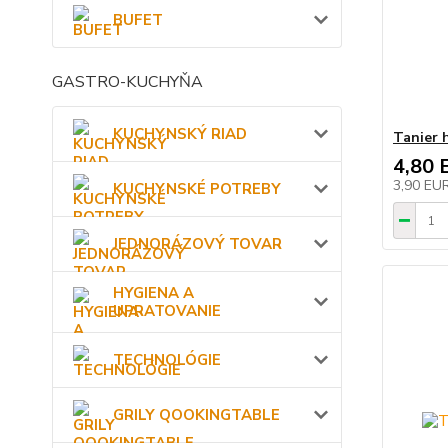
BUFET
GASTRO-KUCHYŇA
KUCHYNSKÝ RIAD
Tanier 
4,80 
3,90 EU
KUCHYNSKÉ POTREBY
JEDNORÁZOVÝ TOVAR
HYGIENA A
UPRATOVANIE
TECHNOLÓGIE
GRILY QOOKINGTABLE