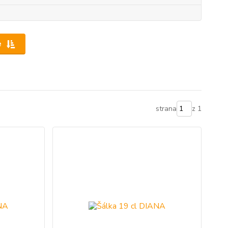
e
strana
z 1