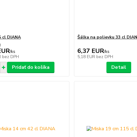
5 cl DIANA
Šálka na polievku 33 cl DIA
R
EUR
6,37 EUR
/
ks
/
ks
R
bez DPH
5,18 EUR
bez DPH
Pridať do košíka
Detail