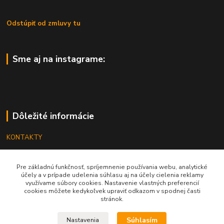
Odstúpiť od zmluvy tu
Sme aj na instagrame:
Dôležité informácie
KONTAKTY
OBCHODNÉ PODMIENKY
Pre základnú funkčnosť, spríjemnenie používania webu, analytické
REKLAMÁCIE
účely a v prípade udelenia súhlasu aj na účely cielenia reklamy
využívame súbory cookies. Nastavenie vlastných preferencií
KATALÓGY
cookies môžete kedykoľvek upraviť odkazom v spodnej časti
stránok.
GRAVÍROVANIE
Súhlasím
Nastavenia