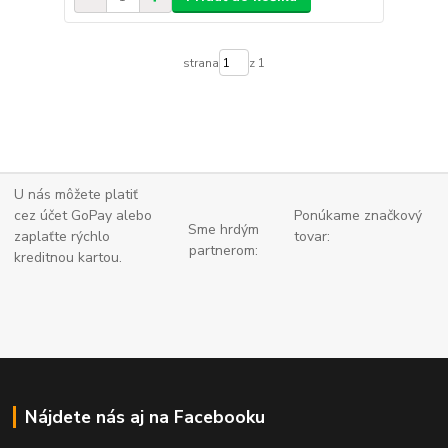
strana
z 1
U nás môžete platiť
cez účet GoPay alebo
Ponúkame značkový
Sme hrdým
zaplaťte
rýchlo
tovar:
partnerom:
kreditnou kartou.
Nájdete nás aj na Facebooku