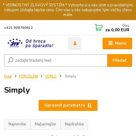
* VERNOSTNÝ ZĽAVOVÝ SYSTÉM * Vytvorte si u nás účet a pravidelnými
nákupmi získajte lepšie ceny. Čím viac u nás nakupujete, tým väčšiu zľavu
máte.
0
ks
+421 908700612
za
0,00 EUR
Menu
Hľadať
Úvod
PORCELÁN
VERLO
Simply
Simply
Upresniť parametre
Najnovšie
Najlacnejšie
Najdrahšie