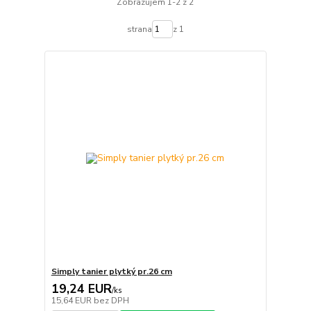
Zobrazujem 1-2 z 2
strana
z 1
Simply tanier plytký pr.26 cm
19,24 EUR
/
ks
15,64 EUR
bez DPH