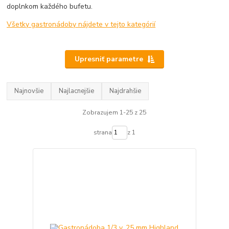
doplnkom každého bufetu.
Všetky gastronádoby nájdete v tejto kategórií
Upresniť parametre
Najnovšie
Najlacnejšie
Najdrahšie
Zobrazujem 1-25 z 25
strana
z 1