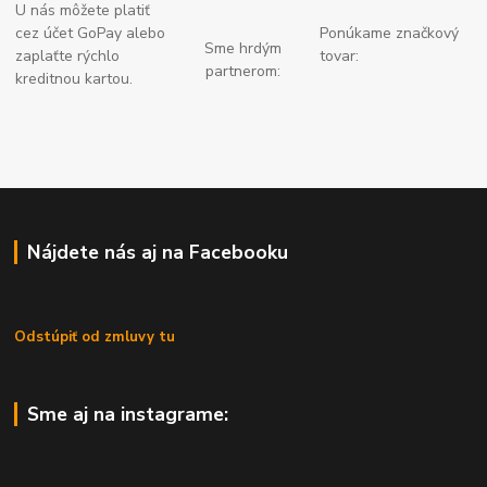
U nás môžete platiť
cez účet GoPay alebo
Ponúkame značkový
Sme hrdým
zaplaťte
rýchlo
tovar:
partnerom:
kreditnou kartou.
Nájdete nás aj na Facebooku
Odstúpiť od zmluvy tu
Sme aj na instagrame: