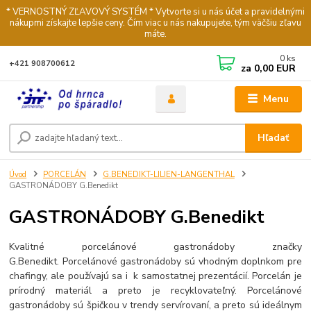
* VERNOSTNÝ ZĽAVOVÝ SYSTÉM * Vytvorte si u nás účet a pravidelnými
nákupmi získajte lepšie ceny. Čím viac u nás nakupujete, tým väčšiu zľavu
máte.
0
ks
+421 908700612
za
0,00 EUR
Menu
Hľadať
Úvod
PORCELÁN
G.BENEDIKT-LILIEN-LANGENTHAL
GASTRONÁDOBY G.Benedikt
GASTRONÁDOBY G.Benedikt
Kvalitné porcelánové gastronádoby značky
G.Benedikt. Porcelánové gastronádoby sú vhodným doplnkom pre
chafingy, ale používajú sa i k samostatnej prezentácií. Porcelán je
prírodný materiál a preto je recyklovateľný. Porcelánové
gastronádoby sú špičkou v trendy servírovaní, a preto sú ideálnym