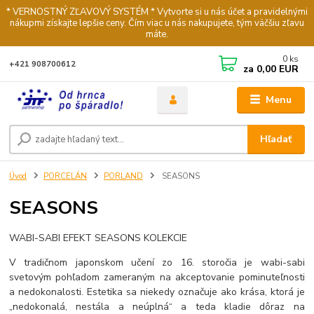
* VERNOSTNÝ ZĽAVOVÝ SYSTÉM * Vytvorte si u nás účet a pravidelnými
nákupmi získajte lepšie ceny. Čím viac u nás nakupujete, tým väčšiu zľavu
máte.
0
ks
+421 908700612
za
0,00 EUR
Menu
Hľadať
Úvod
PORCELÁN
PORLAND
SEASONS
SEASONS
WABI-SABI EFEKT SEASONS KOLEKCIE
V tradičnom japonskom učení zo 16. storočia je wabi-sabi
svetovým pohľadom zameraným na akceptovanie pominuteľnosti
a nedokonalosti. Estetika sa niekedy označuje ako krása, ktorá je
„nedokonalá, nestála a neúplná“ a teda kladie dôraz na