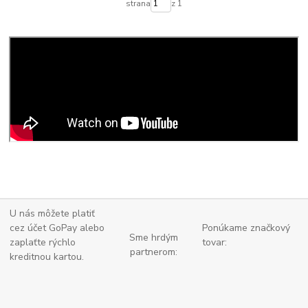
strana
z 1
U nás môžete platiť
cez účet GoPay alebo
Ponúkame značkový
Sme hrdým
zaplaťte
rýchlo
tovar:
partnerom:
kreditnou kartou.