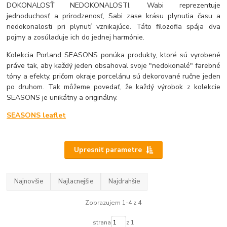
DOKONALOSŤ NEDOKONALOSTI. Wabi reprezentuje
jednoduchosť a prirodzenosť, Sabi zase krásu plynutia času a
nedokonalosti pri plynutí vznikajúce. Táto filozofia spája dva
pojmy a zosúlaďuje ich do jednej harmónie.
Kolekcia Porland SEASONS ponúka produkty, ktoré sú vyrobené
práve tak, aby každý jeden obsahoval svoje "nedokonalé" farebné
tóny a efekty, pričom okraje porcelánu sú dekorované ručne jeden
po druhom. Tak môžeme povedať, že každý výrobok z kolekcie
SEASONS je unikátny a originálny.
SEASONS leaflet
Upresniť parametre
Najnovšie
Najlacnejšie
Najdrahšie
Zobrazujem 1-4 z 4
strana
z 1