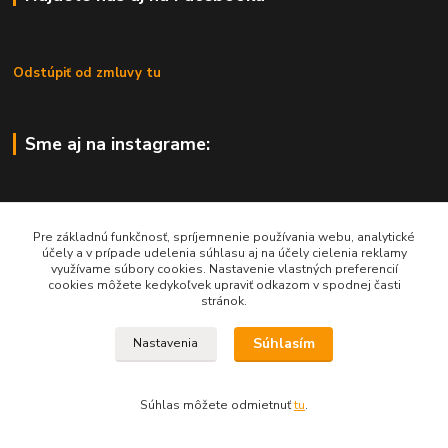
Odstúpiť od zmluvy tu
Sme aj na instagrame:
Pre základnú funkčnosť, spríjemnenie používania webu, analytické
účely a v prípade udelenia súhlasu aj na účely cielenia reklamy
Dôležité informácie
využívame súbory cookies. Nastavenie vlastných preferencií
cookies môžete kedykoľvek upraviť odkazom v spodnej časti
KONTAKTY
stránok.
OBCHODNÉ PODMIENKY
Súhlasím
Nastavenia
REKLAMÁCIE
KATALÓGY
Súhlas môžete odmietnuť
tu
.
GRAVÍROVANIE