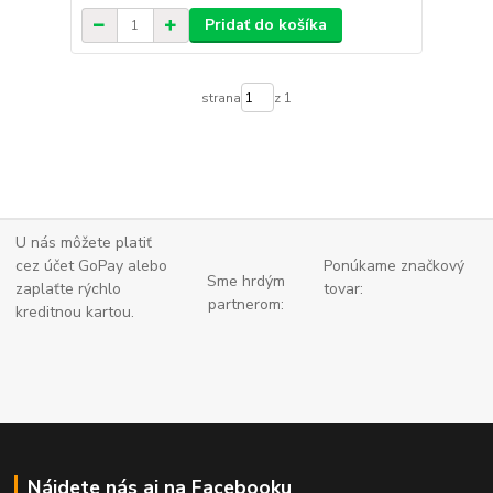
Pridať do košíka
strana
z 1
U nás môžete platiť
cez účet GoPay alebo
Ponúkame značkový
Sme hrdým
zaplaťte
rýchlo
tovar:
partnerom:
kreditnou kartou.
Nájdete nás aj na Facebooku