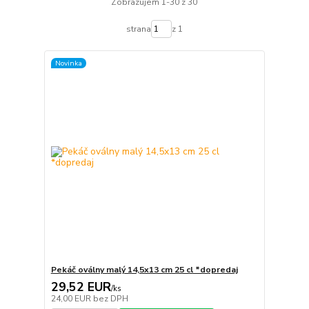
Zobrazujem 1-30 z 30
strana
z 1
Novinka
Pekáč oválny malý 14,5x13 cm 25 cl *dopredaj
29,52 EUR
/
ks
24,00 EUR
bez DPH