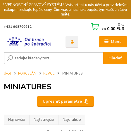
* VERNOSTNÝ ZĽAVOVÝ SYSTÉM * Vytvorte si u nás účet a pravidelnými
nákupmi získajte lepšie ceny. Čím viac u nás nakupujete, tým väčšiu zľavu
máte.
0
ks
+421 908700612
za
0,00 EUR
Menu
Hľadať
Úvod
PORCELÁN
REVOL
MINIATURES
MINIATURES
Upresniť parametre
Najnovšie
Najlacnejšie
Najdrahšie