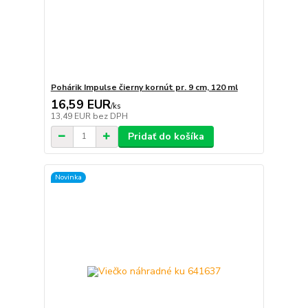
Pohárik Impulse čierny kornút pr. 9 cm, 120 ml
16,59 EUR
/
ks
13,49 EUR
bez DPH
Pridať do košíka
Novinka