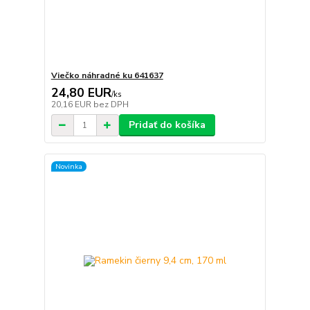
Viečko náhradné ku 641637
24,80 EUR
/
ks
20,16 EUR
bez DPH
Pridať do košíka
Novinka