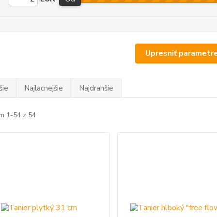
Upresniť parametr
šie
Najlacnejšie
Najdrahšie
m 1-54 z 54