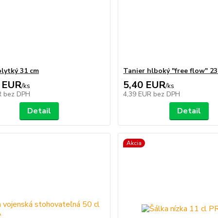
plytký 31 cm
Tanier hlboký "free flow" 2
 EUR
5,40 EUR
/
ks
/
ks
R
bez DPH
4,39 EUR
bez DPH
Detail
Detail
Akcia