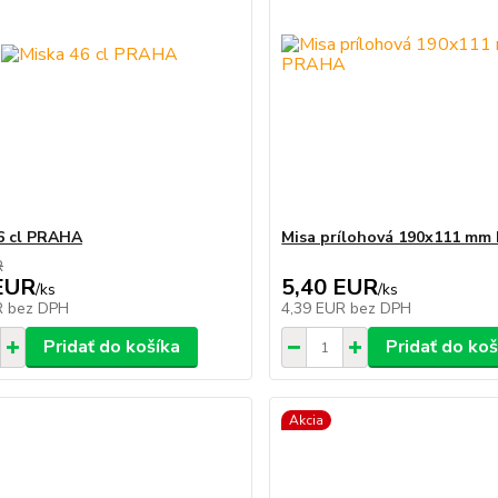
6 cl PRAHA
Misa prílohová 190x111 m
R
EUR
5,40 EUR
/
ks
/
ks
R
bez DPH
4,39 EUR
bez DPH
Pridať do košíka
Pridať do koš
Akcia