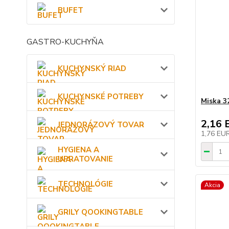
BUFET
GASTRO-KUCHYŇA
KUCHYNSKÝ RIAD
KUCHYNSKÉ POTREBY
Miska 3
2,16 
JEDNORÁZOVÝ TOVAR
1,76 EU
HYGIENA A
UPRATOVANIE
TECHNOLÓGIE
Akcia
GRILY QOOKINGTABLE