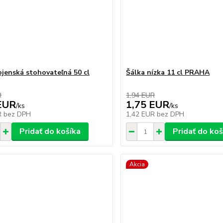
ojenská stohovateľná 50 cl
Šálka nízka 11 cl PRAHA
R
1,94 EUR
EUR
1,75 EUR
/
ks
/
ks
R
bez DPH
1,42 EUR
bez DPH
Pridať do košíka
Pridať do koš
Akcia