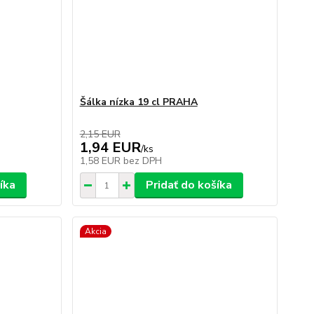
Šálka nízka 19 cl PRAHA
2,15 EUR
1,94 EUR
/
ks
1,58 EUR
bez DPH
íka
Pridať do košíka
Akcia