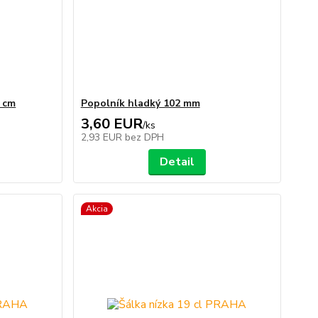
3 cm
Popolník hladký 102 mm
3,60 EUR
/
ks
2,93 EUR
bez DPH
Detail
Akcia