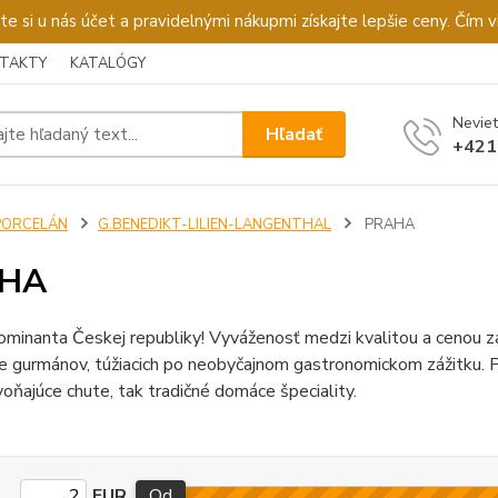
u nás účet a pravidelnými nákupmi získajte lepšie ceny. Čím via
TAKTY
KATALÓGY
Neviet
Hľadať
+421
PORCELÁN
G.BENEDIKT-LILIEN-LANGENTHAL
PRAHA
HA
ominanta Českej republiky! Vyváženosť medzi kvalitou a cenou za
 gurmánov, túžiacich po neobyčajnom gastronomickom zážitku. Pra
voňajúce chute, tak tradičné domáce špeciality.
EUR
Od