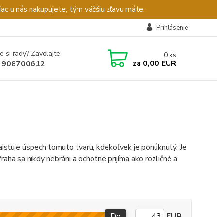
c u nás nakupujete, tým väčšiu zľavu máte.
Prihlásenie
e si rady? Zavolajte.
0
ks
za
0,00 EUR
 908700612
isťuje úspech tomuto tvaru, kdekoľvek je ponúknutý. Je
ha sa nikdy nebráni a ochotne prijíma ako rozličné a
Do
EUR