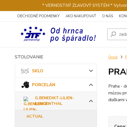
* VERNOSTNÝ ZĽAVOVÝ SYSTÉM * Vytvorte si 
OBCHODNÉ PODMIENKY
AKO NAKUPOVAŤ
O NÁS
KON
STOLOVANIE
Úvod
PRA
SKLO
PORCELÁN
Praha - d
múzou pre
G.BENEDIKT-LILIEN-
diaľkami 
LANGENTHAL
ACTUAL
Cena: