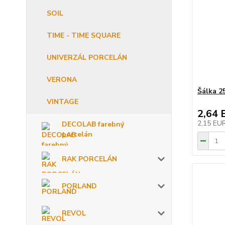
SOIL
TIME - TIME SQUARE
UNIVERZÁL PORCELÁN
VERONA
Šálka 2
VINTAGE
2,64 
2,15 EU
DECOLAB farebný
porcelán
RAK PORCELÁN
PORLAND
REVOL