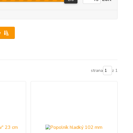
e
strana
z 1