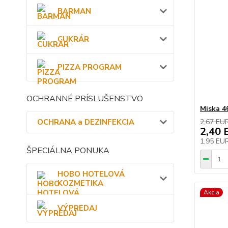
BARMAN
CUKRÁR
PIZZA PROGRAM
OCHRANNÉ PRÍSLUŠENSTVO
Miska 4
2,67 EU
OCHRANA a DEZINFEKCIA
2,40 
1,95 EU
ŠPECIÁLNA PONUKA
HOBO HOTELOVÁ
KOZMETIKA
Akcia
VÝPREDAJ