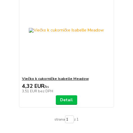
Viečko k cukorničke Isabelle Meadow
4,32 EUR
/
ks
3,51 EUR
bez DPH
Detail
strana
z 1