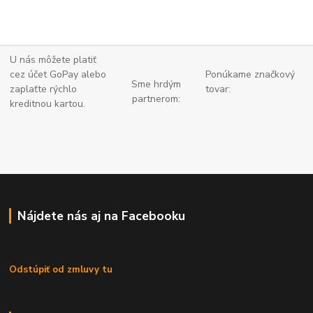
U nás môžete platiť
cez účet GoPay alebo
Ponúkame značkový
Sme hrdým
zaplaťte
rýchlo
tovar:
partnerom:
kreditnou kartou.
Nájdete nás aj na Facebooku
Odstúpiť od zmluvy tu