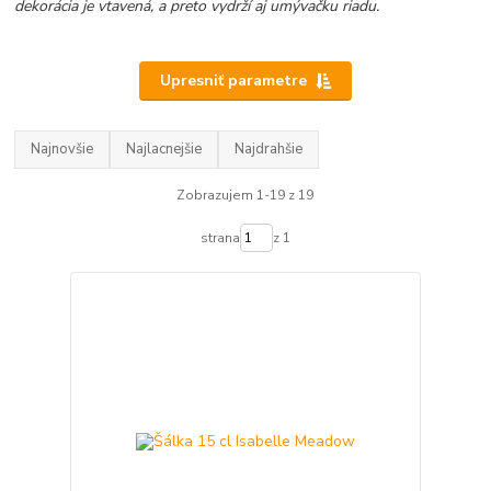
dekorácia je vtavená, a preto vydrží aj umývačku riadu.
Upresniť parametre
Najnovšie
Najlacnejšie
Najdrahšie
Zobrazujem 1-19 z 19
strana
z 1