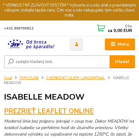
* VERNOSTNÝ ZĽAVOVÝ SYSTÉM * Vytvorte si u nás účet a pravidelnými
nákupmi získajte lepšie ceny. Čím viac u nás nakupujete, tým väčšiu zľavu
máte.
0
ks
+421 908700612
za
0,00 EUR
Menu
Hľadať
Úvod
PORCELÁN
G.BENEDIKT-LILIEN-LANGENTHAL
ISABELLE
MEADOW
ISABELLE MEADOW
PREZRIEŤ LEAFLET ONLINE
Moderná línia bez práporu (okraja) = coup tvar. Dekor MEADOW na
kolekcií Isabelle sa perfektne hodí do útulného priestoru. Všetky
dekorované výrobky sú vypaľované na teplote
1250°C, čo zaistí, že