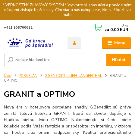
* VERNOSTNÝ ZĽAVOVÝ SYSTÉM * Vytvorte si u nás účet a pravidelnými
nákupmi získajte lepšie ceny. Čím viac u nás nakupujete, tým väčšiu zľavu
máte.
0
ks
+421 908700612
za
0,00 EUR
Menu
Hľadať
Úvod
PORCELÁN
G.BENEDIKT-LILIEN-LANGENTHAL
GRANIT a
OPTIMO
GRANIT a OPTIMO
Nová éra v hotelovom porceláne značky G.Benedikt sú práve
zemitá žulová kolekcia GRANIT, ktorá sa skvele doplňuje s
hladkou bielou líniou OPTIMO. Nakombinujte si šedo- biele
kolekcie podľa Vašej fantázie a prispôsobte ich interiéru, v ktorom
sa hostia cítia priam nadpozemsky. Kvalita profesionálneho