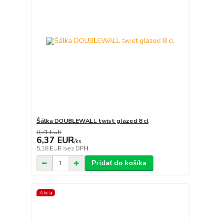
Šálka DOUBLEWALL twist glazed 8 cl
8,71 EUR
6,37 EUR
/
ks
5,18 EUR
bez DPH
Pridať do košíka
Akcia