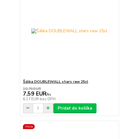
Šálka DOUBLEWALL stars raw 25cl
10,76 EUR
7,59 EUR
/
ks
6,17 EUR
bez DPH
Pridať do košíka
Akcia