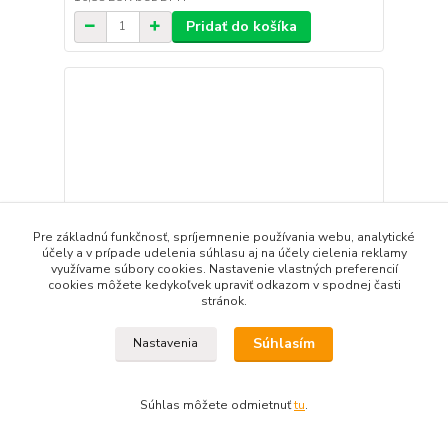
Pridať do košíka
Pre základnú funkčnosť, spríjemnenie používania webu, analytické
účely a v prípade udelenia súhlasu aj na účely cielenia reklamy
využívame súbory cookies. Nastavenie vlastných preferencií
cookies môžete kedykoľvek upraviť odkazom v spodnej časti
stránok.
Súhlasím
Nastavenia
Tanier plytký rovný 20 cm GRANIT No. 4 raw
Súhlas môžete odmietnuť
tu
.
9,00 EUR
/
ks
7,32 EUR
bez DPH