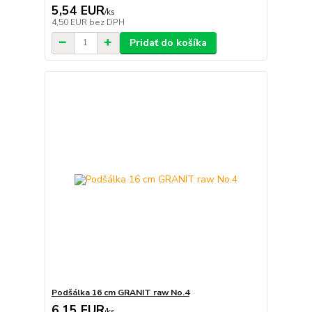
5,54 EUR
/
ks
4,50 EUR
bez DPH
Pridať do košíka
Podšálka 16 cm GRANIT raw No.4
6,15 EUR
/
ks