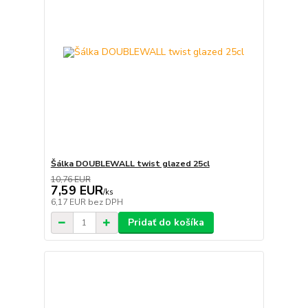
Šálka DOUBLEWALL twist glazed 25cl
10,76 EUR
7,59 EUR
/
ks
6,17 EUR
bez DPH
Pridať do košíka