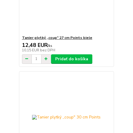
Tanier plytký ,,coup" 27 cm Points biele
12,48 EUR
/
ks
10,15 EUR
bez DPH
Pridať do košíka