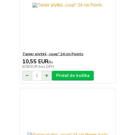
Tanier plytký ,,coup" 24 cm Points
10,55 EUR
/
ks
8,58 EUR
bez DPH
Pridať do košíka