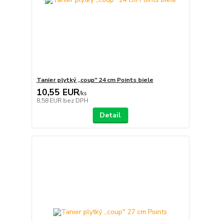
Tanier plytký ,,coup" 24 cm Points biele
10,55 EUR
/
ks
8,58 EUR
bez DPH
Detail