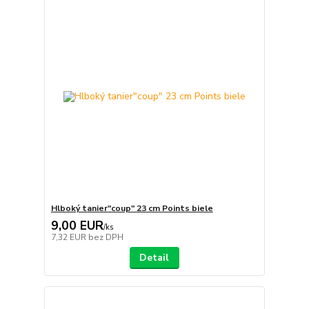
Hlboký tanier"coup" 23 cm Points biele
9,00 EUR
/
ks
7,32 EUR
bez DPH
Detail