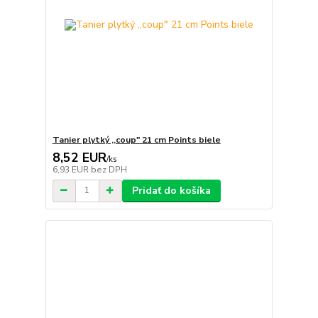
Tanier plytký ,,coup" 21 cm Points biele
8,52 EUR
/
ks
6,93 EUR
bez DPH
Pridať do košíka