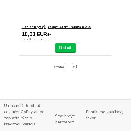
Tanier plytký ,,coup" 30 cm Points biele
15,01 EUR
/
ks
12,20 EUR
bez DPH
Detail
strana
z 1
U nás môžete platiť
cez účet GoPay alebo
Ponúkame značkový
Sme hrdým
zaplaťte
rýchlo
tovar:
partnerom:
kreditnou kartou.