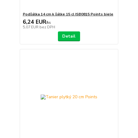
Podšálka 14 cm k šálke 15 cl ISB0815 Points biele
6,24 EUR
/
ks
5,07 EUR
bez DPH
Detail