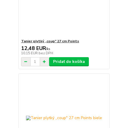
Tanier plytký ,,coup" 27 cm Points
12,48 EUR
/
ks
10,15 EUR
bez DPH
Pridať do košíka