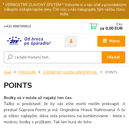
* VERNOSTNÝ ZĽAVOVÝ SYSTÉM * Vytvorte si u nás účet a pravidelnými
nákupmi získajte lepšie ceny. Čím viac u nás nakupujete, tým väčšiu zľavu
máte.
0
ks
+421 908700612
za
0,00 EUR
Menu
Hľadať
Úvod
PORCELÁN
G.BENEDIKT-LILIEN-LANGENTHAL
POINTS
POINTS
Bodky sú v móde už nejaký ten čas.
Ťažko si predstaviť, že by vás ešte mohli niečím prekvapiť. A
predsa! Súprava Points je iná. Originálna. Hravá. Rafinovaná. A čo
je vôbec najlepšie, dáva veľa priestoru na kombinovanie - biela s
modrou, bodky s prúžkami. Tak len hurá do toho.