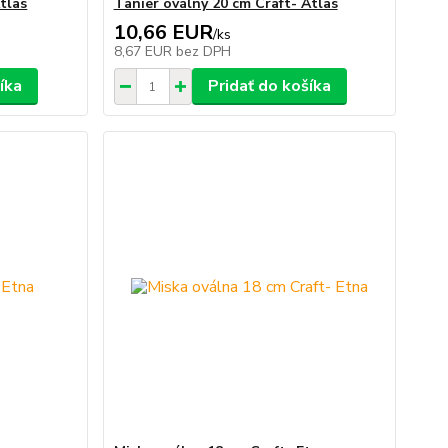
tlas
Tanier oválny 20 cm Craft- Atlas
10,66 EUR
/
ks
8,67 EUR
bez DPH
íka
Pridať do košíka