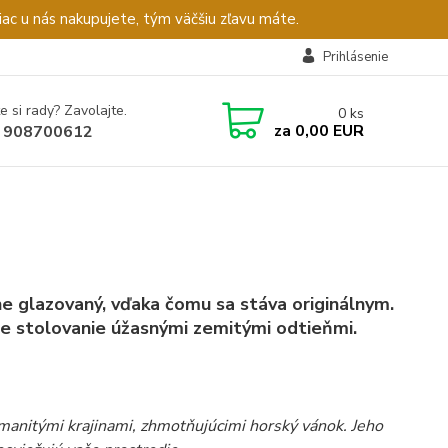
c u nás nakupujete, tým väčšiu zľavu máte.
Prihlásenie
e si rady? Zavolajte.
0
ks
za
0,00 EUR
 908700612
ne glazovaný, vďaka čomu sa stáva originálnym.
še stolovanie úžasnými zemitými odtieňmi.
manitými krajinami, zhmotňujúcimi horský vánok. Jeho