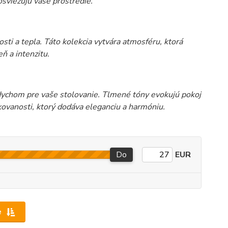
osviežujú vaše prostredie.
ti a tepla. Táto kolekcia vytvára atmosféru, ktorá
ň a intenzitu.
dychom pre vaše stolovanie. Tlmené tóny evokujú pokoj
ikovanosti, ktorý dodáva eleganciu a harmóniu.
Do
EUR
e