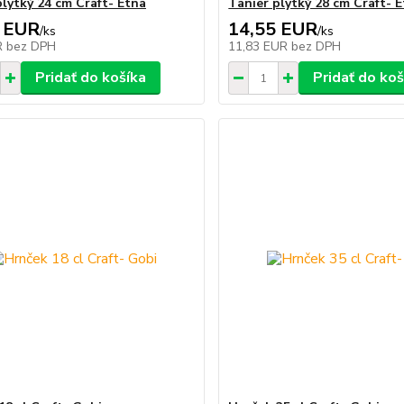
plytký 24 cm Craft- Etna
Tanier plytký 28 cm Craft- 
 EUR
14,55 EUR
/
ks
/
ks
R
bez DPH
11,83 EUR
bez DPH
Pridať do košíka
Pridať do koš