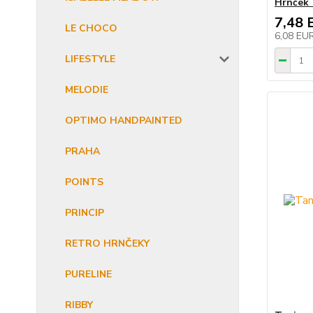
Hrnček 
7,48 
LE CHOCO
6,08 EU
LIFESTYLE
MELODIE
OPTIMO HANDPAINTED
PRAHA
POINTS
PRINCIP
RETRO HRNČEKY
PURELINE
RIBBY