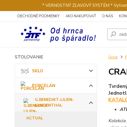
* VERNOSTNÝ ZĽAVOVÝ SYSTÉM * Vytvorte si 
OBCHODNÉ PODMIENKY
AKO NAKUPOVAŤ
O NÁS
KON
STOLOVANIE
Úvod
CRA
SKLO
Tvrdený
PORCELÁN
Jednotl
KATALÓ
G.BENEDIKT-LILIEN-
LANGENTHAL
ATL
ACTUAL
Kolekcia