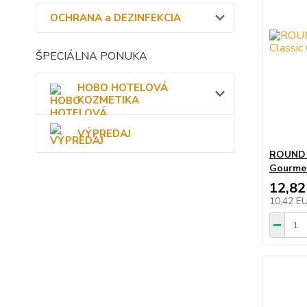
OCHRANA a DEZINFEKCIA
ŠPECIÁLNA PONUKA
HOBO HOTELOVÁ
KOZMETIKA
VÝPREDAJ
ROUND T
Gourmet
12,82
10,42 E