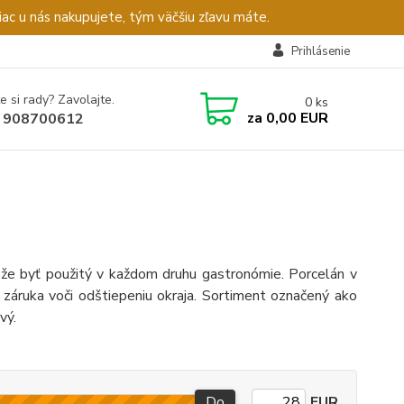
c u nás nakupujete, tým väčšiu zľavu máte.
Prihlásenie
e si rady? Zavolajte.
0
ks
za
0,00 EUR
 908700612
ôže byť použitý v každom druhu gastronómie. Porcelán v
 záruka voči odštiepeniu okraja. Sortiment označený ako
vý.
Do
EUR