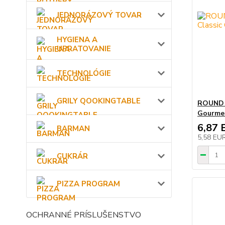
JEDNORÁZOVÝ TOVAR
HYGIENA A
UPRATOVANIE
TECHNOLÓGIE
GRILY QOOKINGTABLE
ROUND T
Gourmet
6,87 
BARMAN
5,58 EU
CUKRÁR
PIZZA PROGRAM
OCHRANNÉ PRÍSLUŠENSTVO