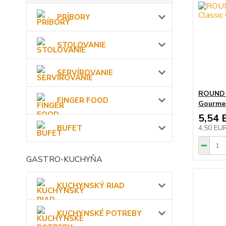
PRÍBORY
STOLOVANIE
SERVÍROVANIE
ROUND T
FINGER FOOD
Gourmet
5,54 
4,50 EU
BUFET
GASTRO-KUCHYŇA
KUCHYNSKÝ RIAD
KUCHYNSKÉ POTREBY