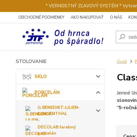
* VERNOSTNÝ ZĽAVOVÝ SYSTÉM * Vytvorte si 
OBCHODNÉ PODMIENKY
AKO NAKUPOVAŤ
O NÁS
KON
STOLOVANIE
Úvod
Clas
SKLO
PORCELÁN
Jemné lí
slonovin
"
5-ročná
G.BENEDIKT-LILIEN-
LANGENTHAL
DECOLAB farebný
porcelán
Cena: