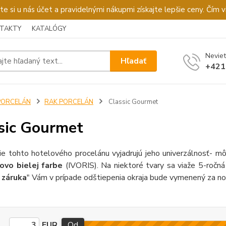
u nás účet a pravidelnými nákupmi získajte lepšie ceny. Čím via
TAKTY
KATALÓGY
Neviet
Hľadať
+421
PORCELÁN
RAK PORCELÁN
Classic Gourmet
sic Gourmet
nie tohto hotelového procelánu vyjadrujú jeho univerzálnosť- m
ovo bielej farbe
(IVORIS). Na niektoré tvary sa viaže 5-ročná
 záruka
" Vám v prípade odštiepenia okraja bude vymenený za no
EUR
Od