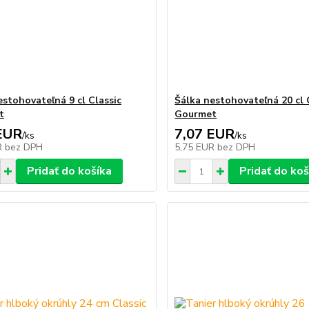
estohovateľná 9 cl Classic
Šálka nestohovateľná 20 cl 
t
Gourmet
EUR
7,07 EUR
/
ks
/
ks
R
bez DPH
5,75 EUR
bez DPH
Pridať do košíka
Pridať do koš