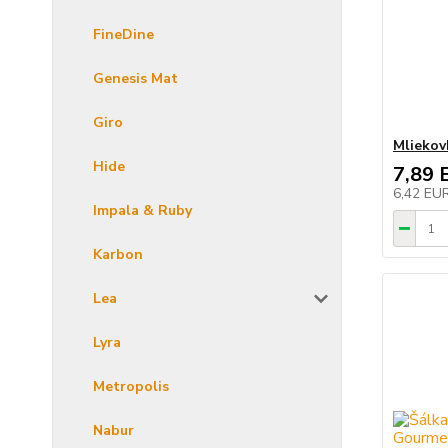
FineDine
Genesis Mat
Giro
Mliekov
Hide
7,89 
6,42 EU
Impala & Ruby
Karbon
Lea
Lyra
Metropolis
Nabur