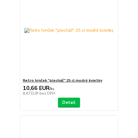
Retro hrnček "plecháč" 25 cl modré kvietky
10,66 EUR
/
ks
8,67 EUR
bez DPH
Detail