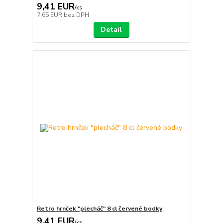
9,41 EUR
/
ks
7,65 EUR
bez DPH
Detail
Retro hrnček "plecháč" 8 cl červené bodky
9,41 EUR
/
ks