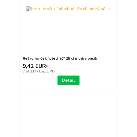
Retro hrnček "plecháč" 25 cl modrý pásik
9,42 EUR
/
ks
7,66 EUR
bez DPH
Detail