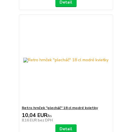
Detail
Retro hrnček "plecháč" 18 cl modré kvietky
10,04 EUR
/
ks
8,16 EUR
bez DPH
Detail