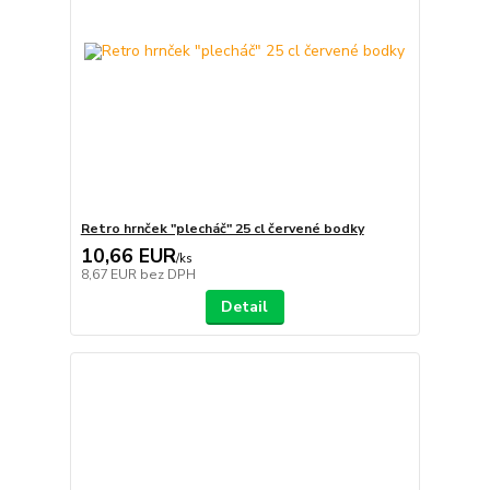
Retro hrnček "plecháč" 25 cl červené bodky
10,66 EUR
/
ks
8,67 EUR
bez DPH
Detail