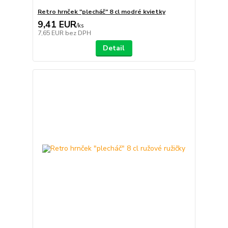
Retro hrnček "plecháč" 8 cl modré kvietky
9,41 EUR
/
ks
7,65 EUR
bez DPH
Detail