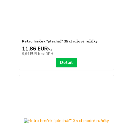
Retro hrnček "plecháč" 35 cl ružové ružičky
11,86 EUR
/
ks
9,64 EUR
bez DPH
Detail