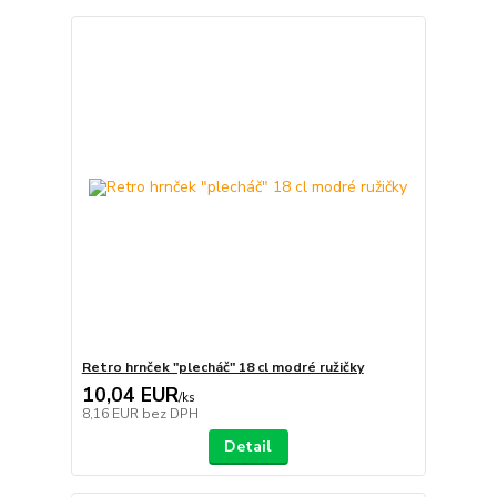
Retro hrnček "plecháč" 18 cl modré ružičky
10,04 EUR
/
ks
8,16 EUR
bez DPH
Detail