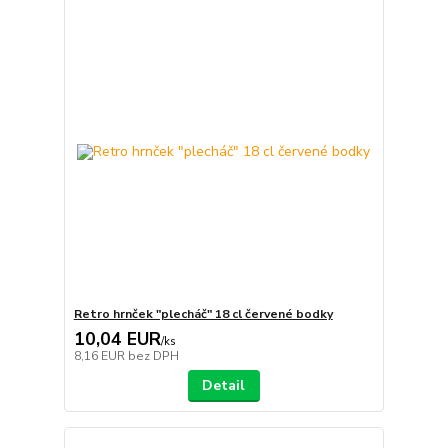
Retro hrnček "plecháč" 18 cl červené bodky
10,04 EUR
/
ks
8,16 EUR
bez DPH
Detail