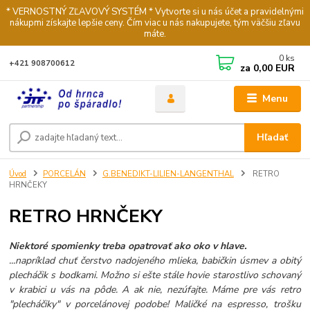
* VERNOSTNÝ ZĽAVOVÝ SYSTÉM * Vytvorte si u nás účet a pravidelnými
nákupmi získajte lepšie ceny. Čím viac u nás nakupujete, tým väčšiu zľavu
máte.
0
ks
+421 908700612
za
0,00 EUR
Menu
Hľadať
Úvod
PORCELÁN
G.BENEDIKT-LILIEN-LANGENTHAL
RETRO
HRNČEKY
RETRO HRNČEKY
Niektoré spomienky treba opatrovať ako oko v hlave.
...napríklad chuť čerstvo nadojeného mlieka, babičkin úsmev a obitý
plecháčik s bodkami. Možno si ešte stále hovie starostlivo schovaný
v krabici u vás na pôde. A ak nie, nezúfajte. Máme pre vás retro
"plecháčiky" v porcelánovej podobe! Maličké na espresso, trošku