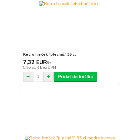
Retro hrnček "plecháč" 35 cl
7,32 EUR
/
ks
5,95 EUR
bez DPH
Pridať do košíka