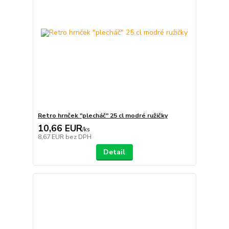
Retro hrnček "plecháč" 25 cl modré ružičky
10,66 EUR
/
ks
8,67 EUR
bez DPH
Detail