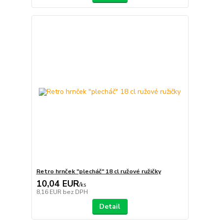
Retro hrnček "plecháč" 18 cl ružové ružičky
10,04 EUR
/
ks
8,16 EUR
bez DPH
Detail