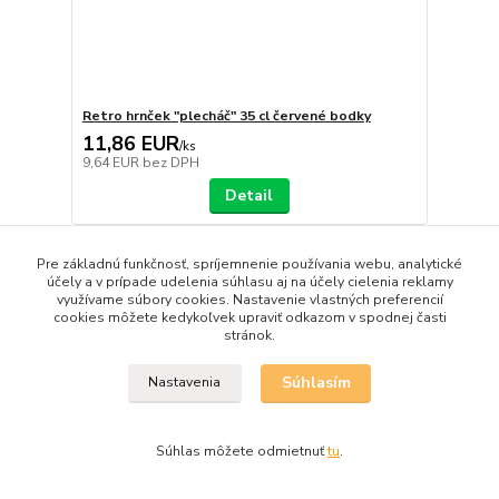
Retro hrnček "plecháč" 35 cl červené bodky
11,86 EUR
/
ks
9,64 EUR
bez DPH
Detail
Pre základnú funkčnosť, spríjemnenie používania webu, analytické
účely a v prípade udelenia súhlasu aj na účely cielenia reklamy
využívame súbory cookies. Nastavenie vlastných preferencií
cookies môžete kedykoľvek upraviť odkazom v spodnej časti
stránok.
Súhlasím
Nastavenia
Súhlas môžete odmietnuť
tu
.