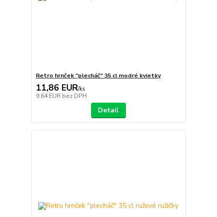
Retro hrnček "plecháč" 35 cl modré kvietky
11,86 EUR
/
ks
9,64 EUR
bez DPH
Detail