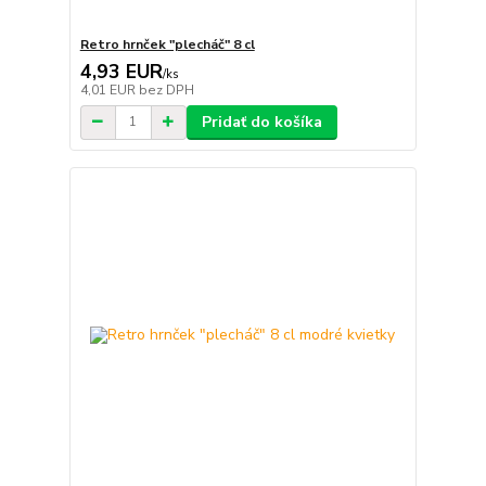
Retro hrnček "plecháč" 8 cl
4,93 EUR
/
ks
4,01 EUR
bez DPH
Pridať do košíka