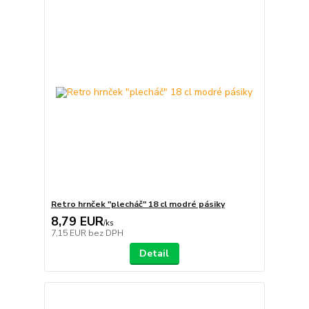
Retro hrnček "plecháč" 18 cl modré pásiky
8,79 EUR
/
ks
7,15 EUR
bez DPH
Detail