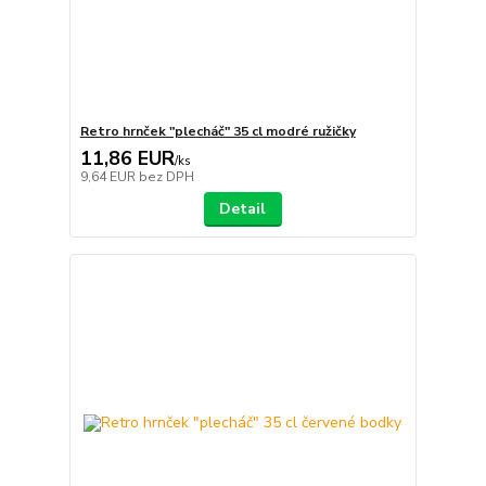
Retro hrnček "plecháč" 35 cl modré ružičky
11,86 EUR
/
ks
9,64 EUR
bez DPH
Detail