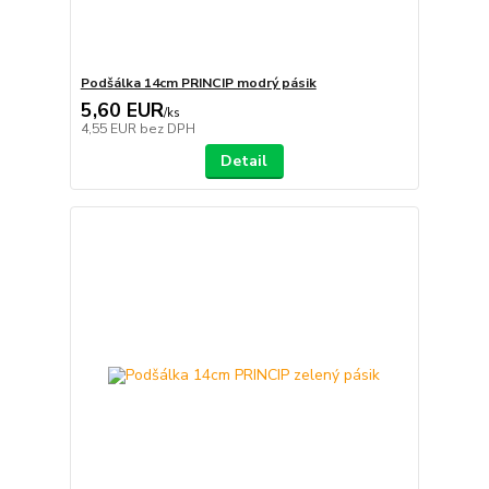
Podšálka 14cm PRINCIP modrý pásik
5,60 EUR
/
ks
4,55 EUR
bez DPH
Detail