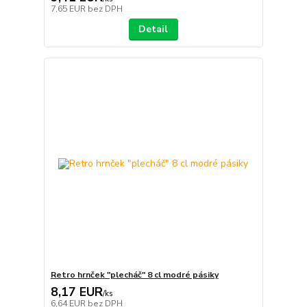
7,65 EUR
bez DPH
Detail
Retro hrnček "plecháč" 8 cl modré pásiky
8,17 EUR
/
ks
6,64 EUR
bez DPH