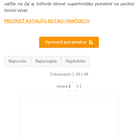
väčšie na čaj aj trištvrte litrové superhrnčeky potrebné na poctivý
horúci vývar.
PREZRIEŤ KATALÓG RETRO HRNČEKOV
Upresniť parametre
Najnovšie
Najlacnejšie
Najdrahšie
Zobrazujem 1-38 z 38
strana
z 1