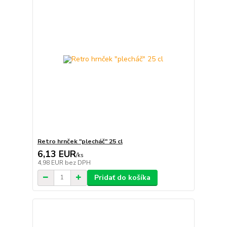
Retro hrnček "plecháč" 25 cl
6,13 EUR
/
ks
4,98 EUR
bez DPH
Pridať do košíka