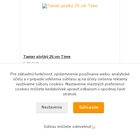
Tanier plytký 25 cm Time
5,76 EUR
2,50 EUR
/
ks
2,03 EUR
bez DPH
Pre základnú funkčnosť, spríjemnenie používania webu, analytické
účely a v prípade udelenia súhlasu aj na účely cielenia reklamy
Pridať do košíka
využívame súbory cookies. Nastavenie vlastných preferencií
cookies môžete kedykoľvek upraviť odkazom v spodnej časti
stránok.
Súhlasím
Nastavenia
Súhlas môžete odmietnuť
tu
.